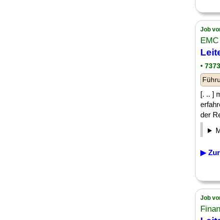
Job vo
EMC
Leit
• 737
Führu
[. .. 
erfah
der Re
▶ Zur
Job vo
Finan