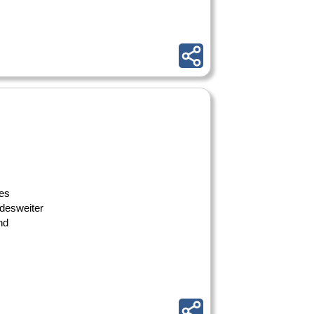
des
desweiter
nd