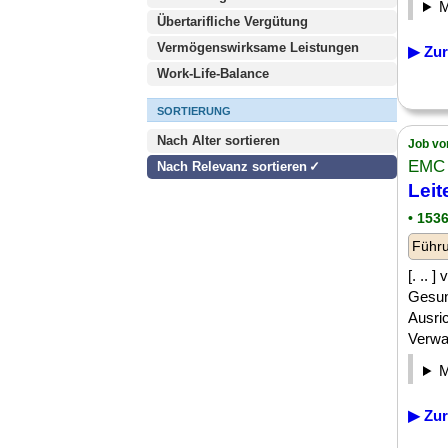
Übertarifliche Vergütung
Vermögenswirksame Leistungen
▶ Zur
Work-Life-Balance
SORTIERUNG
Nach Alter sortieren
Job vo
EMC
Nach Relevanz sortieren
Leit
• 153
Führu
[. .. 
Gesun
Ausri
Verwal
▶ Zur