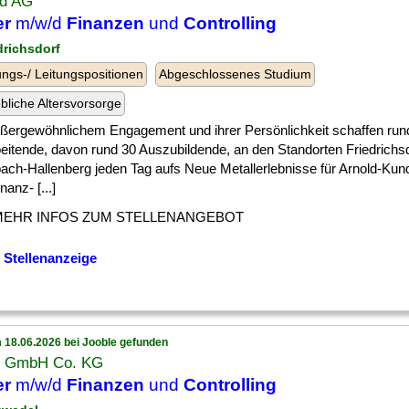
ld AG
er
m/w/d
Finanzen
und
Controlling
drichsdorf
ngs-/ Leitungspositionen
Abgeschlossenes Studium
ebliche Altersvorsorge
ußergewöhnlichem Engagement und ihrer Persönlichkeit schaffen run
beitende, davon rund 30 Auszubildende, an den Standorten Friedrichs
bach-Hallenberg jeden Tag aufs Neue Metallerlebnisse für Arnold-Ku
nanz- [...]
MEHR INFOS ZUM STELLENANGEBOT
 Stellenanzeige
 18.06.2026 bei Jooble gefunden
 GmbH Co. KG
er
m/w/d
Finanzen
und
Controlling