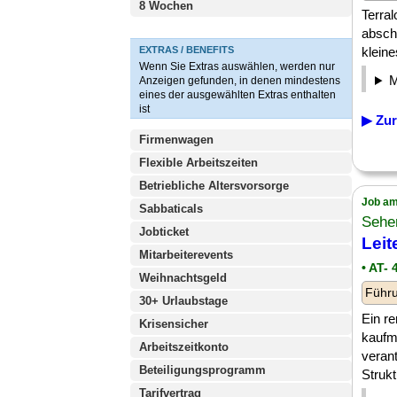
8 Wochen
Terral
abschl
EXTRAS / BENEFITS
klein
Wenn Sie Extras auswählen, werden nur
Anzeigen gefunden, in denen mindestens
eines der ausgewählten Extras enthalten
ist
▶ Zur
Firmenwagen
Flexible Arbeitszeiten
Betriebliche Altersvorsorge
Job am
Sabbaticals
Sehe
Jobticket
Leit
Mitarbeiterevents
• AT- 
Weihnachtsgeld
Führu
30+ Urlaubstage
Ein r
Krisensicher
kaufm
Arbeitszeitkonto
verant
Beteiligungsprogramm
Strukt
Tarifvertrag