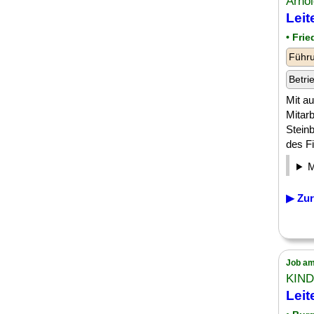
Arno
Leit
• Frie
Führu
Betri
Mit a
Mitar
Stein
des Fi
▶ Zur
Job am
KIND
Leit