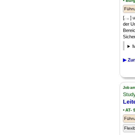
• Bur
Führu
[. .. 
der U
Bereic
Sicher
▶ Zur
Job am
Stud
Leit
• AT- 
Führu
Flexi