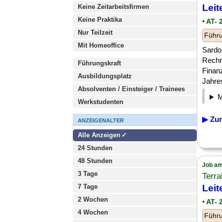
Leit
Keine Zeitarbeitsfirmen
Keine Praktika
• AT-
Nur Teilzeit
Führu
Mit Homeoffice
Sardo
Rechn
Führungskraft
Finan
Ausbildungsplatz
Jahres
Absolventen / Einsteiger / Trainees
Werkstudenten
▶ Zur
ANZEIGENALTER
Alle Anzeigen
24 Stunden
48 Stunden
Job am
3 Tage
Terra
7 Tage
Leit
2 Wochen
• AT-
4 Wochen
Führu