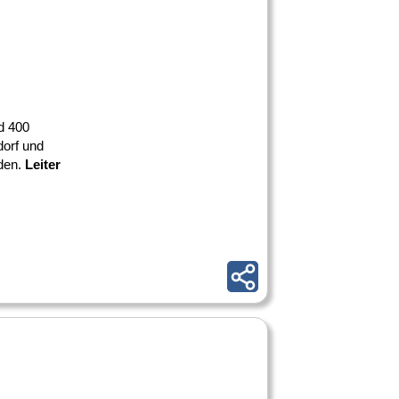
d 400
dorf und
nden.
Leiter