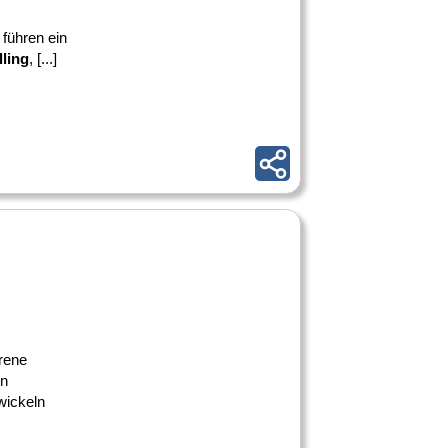
 führen ein
lling
, [...]
rene
n
twickeln