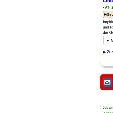
Leit
• AT-
Führu
Impir
und Re
der Ge
▶ Zur
Job am