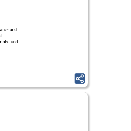
nanz- und
d
tals- und