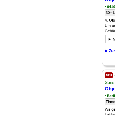
• 041
30+ U
4.
Obj
Um un
Gebäud
▶ Zur
NEU
Sonst
Obje
• Berl
Firm
Wir g
Leiden