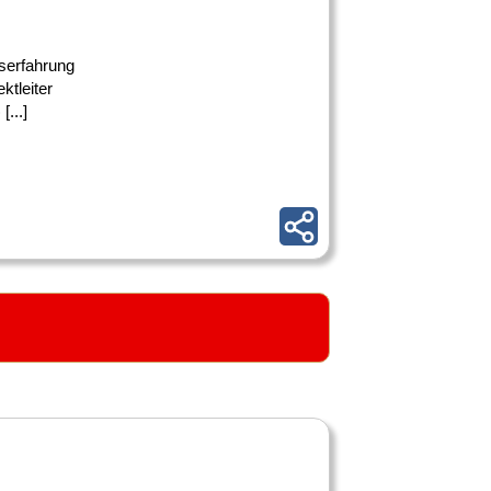
fserfahrung
ktleiter
...]