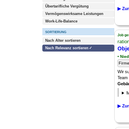
Übertarifliche Vergütung
▶ Zur
Vermögenswirksame Leistungen
Work-Life-Balance
SORTIERUNG
Job ge
Nach Alter sortieren
ratio
Obje
Nach Relevanz sortieren
• Nie
Firm
Wir s
Team 
Gebä
▶ Zur