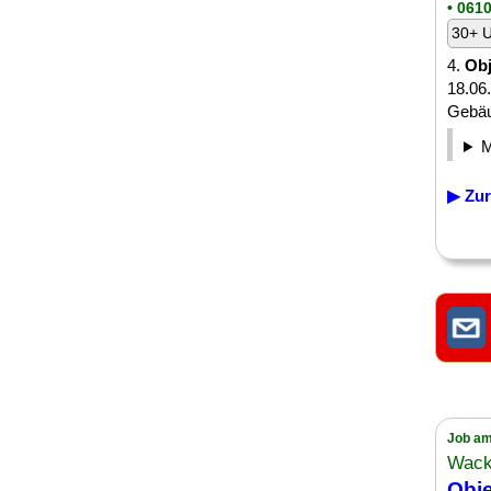
• 0610
30+ U
4.
Obj
18.06
Gebäud
▶ Zur
Job am
Wack
Obje