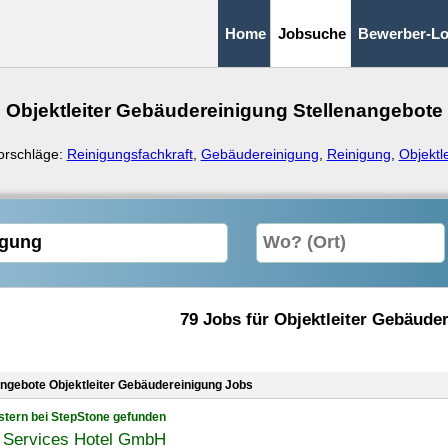
Home
Jobsuche
Bewerber-Lo
Objektleiter Gebäudereinigung Stellenangebote
orschläge:
Reinigungsfachkraft
,
Gebäudereinigung
,
Reinigung
,
Objektl
79 Jobs für Objektleiter Gebäude
angebote Objektleiter Gebäudereinigung Jobs
stern bei StepStone gefunden
Services Hotel GmbH