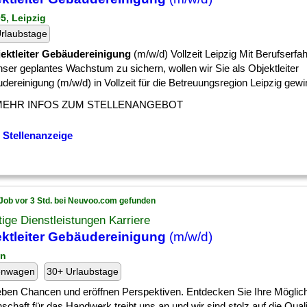
05, Leipzig
rlaubstage
ektleiter Gebäudereinigung
(m/w/d) Vollzeit Leipzig Mit Berufserfa
ser geplantes Wachstum zu sichern, wollen wir Sie als Objektleiter
ereinigung (m/w/d) in Vollzeit für die Betreuungsregion Leipzig gewinn
MEHR INFOS ZUM STELLENANGEBOT
 Stellenanzeige
Job vor 3 Std. bei Neuvoo.com gefunden
ige Dienstleistungen Karriere
ktleiter Gebäudereinigung
(m/w/d)
in
enwagen
30+ Urlaubstage
eben Chancen und eröffnen Perspektiven. Entdecken Sie Ihre Möglich
schaft für das Handwerk treibt uns an und wir sind stolz auf die Qualit