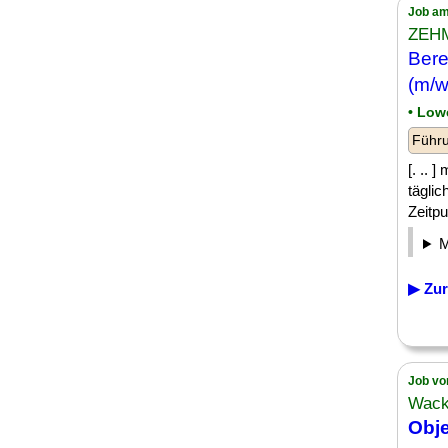
Job am
ZEHM
Bere
(m/w
• Low
Führu
[. .. 
tägli
Zeitpu
▶ Zur
Job vo
Wack
Obje