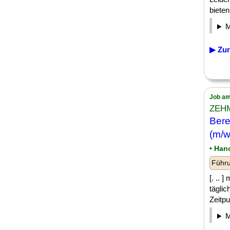
bieten
▶ Zur
Job am
ZEHM
Bere
(m/w
• Han
Führu
[. .. 
tägli
Zeitpu