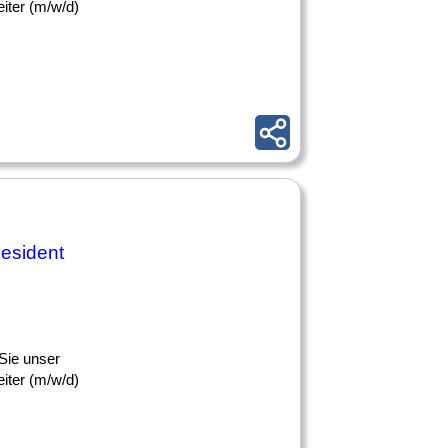
iter (m/w/d)
esident
Sie unser
iter (m/w/d)