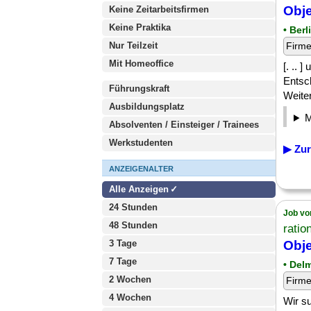
Obje
Keine Zeitarbeitsfirmen
Keine Praktika
• Berl
Nur Teilzeit
Firm
Mit Homeoffice
[. .. 
Entsc
Führungskraft
Weite
Ausbildungsplatz
Absolventen / Einsteiger / Trainees
Werkstudenten
▶ Zur
ANZEIGENALTER
Alle Anzeigen
24 Stunden
Job vo
48 Stunden
ratio
3 Tage
Obje
7 Tage
• Del
2 Wochen
Firm
4 Wochen
Wir s