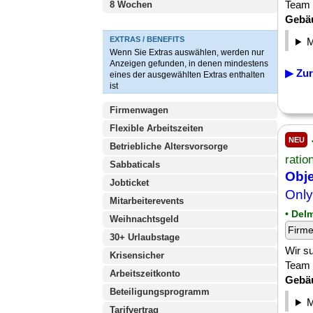
Team 
8 Wochen
Gebä
EXTRAS / BENEFITS
Wenn Sie Extras auswählen, werden nur
Anzeigen gefunden, in denen mindestens
▶ Zur
eines der ausgewählten Extras enthalten
ist
Firmenwagen
Flexible Arbeitszeiten
NEU
Betriebliche Altersvorsorge
ratio
Sabbaticals
Obje
Jobticket
Only
Mitarbeiterevents
• Del
Weihnachtsgeld
Firm
30+ Urlaubstage
Wir s
Krisensicher
Team 
Arbeitszeitkonto
Gebä
Beteiligungsprogramm
Tarifvertrag