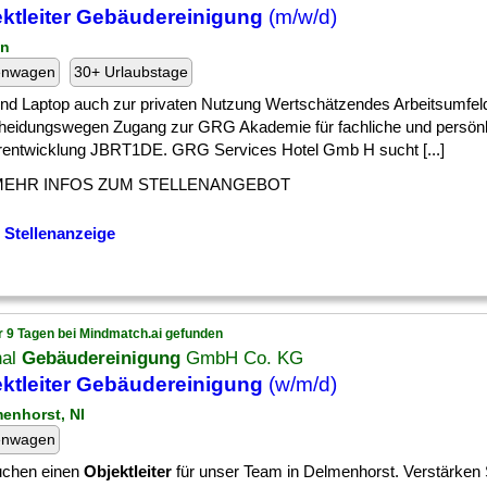
ktleiter Gebäudereinigung
(m/w/d)
in
enwagen
30+ Urlaubstage
] und Laptop auch zur privaten Nutzung Wertschätzendes Arbeitsumfel
heidungswegen Zugang zur GRG Akademie für fachliche und persönl
rentwicklung JBRT1DE. GRG Services Hotel Gmb H sucht [...]
MEHR INFOS ZUM STELLENANGEBOT
 Stellenanzeige
r 9 Tagen bei Mindmatch.ai gefunden
nal
Gebäudereinigung
GmbH Co. KG
ktleiter Gebäudereinigung
(w/m/d)
menhorst, NI
enwagen
uchen einen
Objektleiter
für unser Team in Delmenhorst. Verstärken 