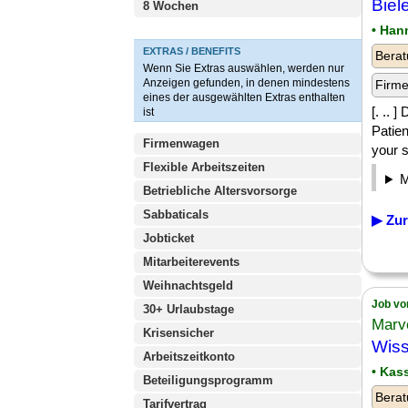
Biel
8 Wochen
• Han
EXTRAS / BENEFITS
Berat
Wenn Sie Extras auswählen, werden nur
Anzeigen gefunden, in denen mindestens
Firm
eines der ausgewählten Extras enthalten
[. .. 
ist
Patie
Firmenwagen
your s
Flexible Arbeitszeiten
Betriebliche Altersvorsorge
Sabbaticals
▶ Zur
Jobticket
Mitarbeiterevents
Weihnachtsgeld
Job vo
30+ Urlaubstage
Marv
Krisensicher
Wiss
Arbeitszeitkonto
• Kas
Beteiligungsprogramm
Berat
Tarifvertrag