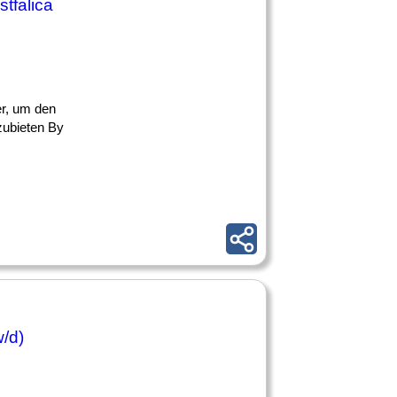
stfalica
ter, um den
zubieten By
w/d)