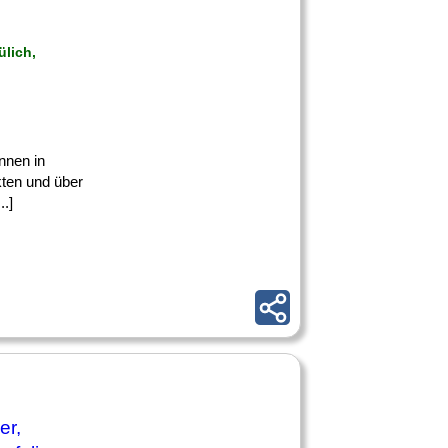
ülich,
nnen in
kten und über
..]
er,