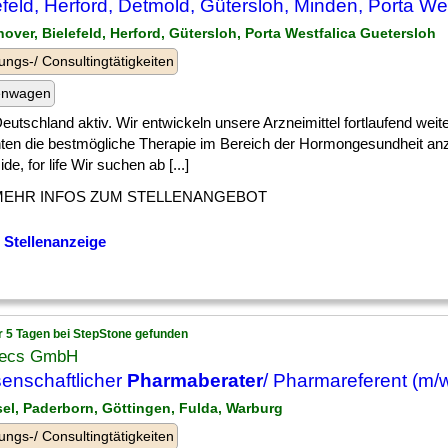
efeld, Herford, Detmold, Gütersloh, Minden, Porta We
nover, Bielefeld, Herford, Gütersloh, Porta Westfalica Guetersloh
ungs-/ Consultingtätigkeiten
enwagen
] Deutschland aktiv. Wir entwickeln unsere Arzneimittel fortlaufend wei
nten die bestmögliche Therapie im Bereich der Hormongesundheit an
ide, for life Wir suchen ab [...]
MEHR INFOS ZUM STELLENANGEBOT
 Stellenanzeige
r 5 Tagen bei StepStone gefunden
ecs GmbH
enschaftlicher
Pharmaberater
/ Pharmareferent (m/
sel, Paderborn, Göttingen, Fulda, Warburg
ungs-/ Consultingtätigkeiten