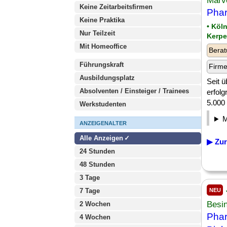
Marv
Keine Zeitarbeitsfirmen
Phar
Keine Praktika
• Köl
Nur Teilzeit
Kerpe
Mit Homeoffice
Berat
Führungskraft
Firm
Ausbildungsplatz
Seit 
Absolventen / Einsteiger / Trainees
erfolg
5.000 
Werkstudenten
ANZEIGENALTER
Alle Anzeigen
▶ Zur
24 Stunden
48 Stunden
3 Tage
7 Tage
NEU
Besi
2 Wochen
Phar
4 Wochen