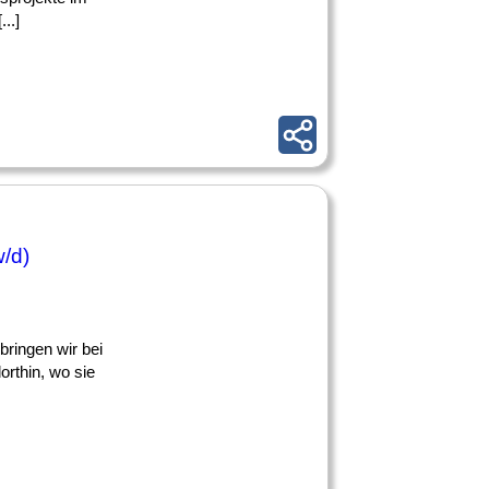
..]
w/d)
bringen wir bei
rthin, wo sie