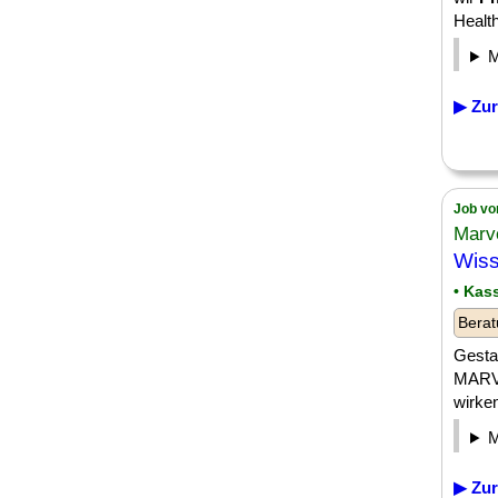
Health
▶ Zur
Job vo
Marv
Wiss
• Kas
Berat
Gestal
MARVE
wirken
▶ Zur