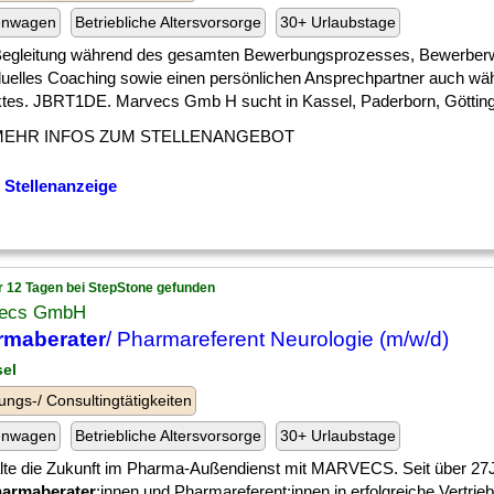
enwagen
Betriebliche Altersvorsorge
30+ Urlaubstage
 ] Begleitung während des gesamten Bewerbungsprozesses, Bewerber
iduelles Coaching sowie einen persönlichen Ansprechpartner auch wä
ktes. JBRT1DE. Marvecs Gmb H sucht in Kassel, Paderborn, Göttingen
MEHR INFOS ZUM STELLENANGEBOT
 Stellenanzeige
r 12 Tagen bei StepStone gefunden
ecs GmbH
rmaberater
/ Pharmareferent Neurologie (m/w/d)
sel
ungs-/ Consultingtätigkeiten
enwagen
Betriebliche Altersvorsorge
30+ Urlaubstage
lte die Zukunft im Pharma-Außendienst mit MARVECS. Seit über 27
armaberater
:innen und Pharmareferent:innen in erfolgreiche Vertrie