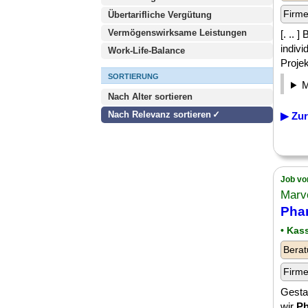
Firm
Übertarifliche Vergütung
Vermögenswirksame Leistungen
[. ..
indiv
Work-Life-Balance
Proje
SORTIERUNG
Nach Alter sortieren
Nach Relevanz sortieren
▶ Zur
Job vo
Marv
Pha
• Kas
Berat
Firm
Gesta
wir
Ph