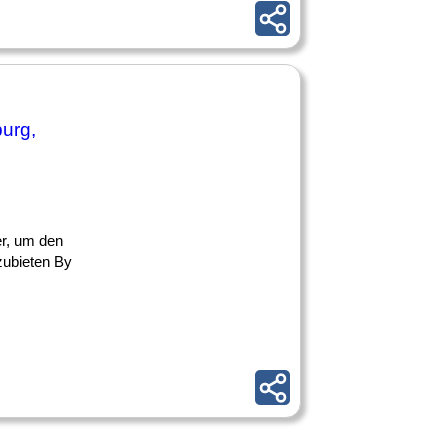
urg,
ter, um den
zubieten By