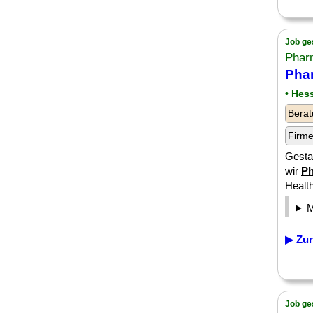
Job ge
Pharm
Pha
• Hes
Berat
Firm
Gesta
wir
Ph
Health
▶ Zur
Job ge