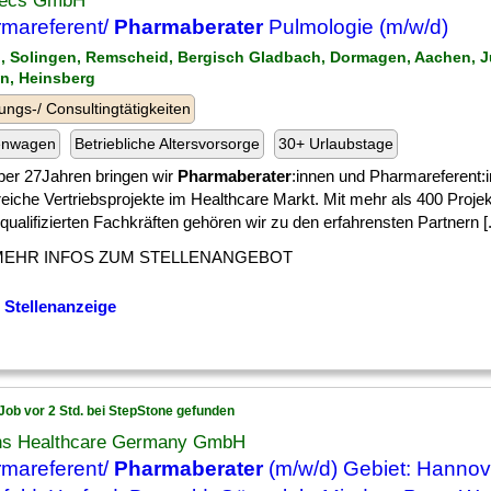
ecs GmbH
mareferent/
Pharmaberater
Pulmologie (m/w/d)
n, Solingen, Remscheid, Bergisch Gladbach, Dormagen, Aachen, J
n, Heinsberg
ungs-/ Consultingtätigkeiten
enwagen
Betriebliche Altersvorsorge
30+ Urlaubstage
über 27Jahren bringen wir
Pharmaberater
:innen und Pharmareferent:i
reiche Vertriebsprojekte im Healthcare Markt. Mit mehr als 400 Proje
qualifizierten Fachkräften gehören wir zu den erfahrensten Partnern [.
MEHR INFOS ZUM STELLENANGEBOT
 Stellenanzeige
Job vor 2 Std. bei StepStone gefunden
ns Healthcare Germany GmbH
mareferent/
Pharmaberater
(m/w/d) Gebiet: Hannov