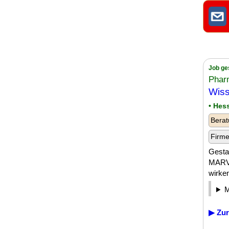
Job ge
Pharm
Wiss
• Hes
Berat
Firm
Gestal
MARVE
wirken
▶ Zur