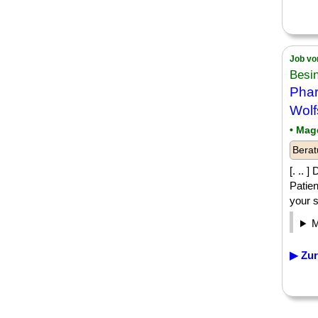
Job vo
Besi
Phar
Wolf
• Mag
Berat
[. .. 
Patie
your s
▶ Zur