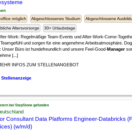
esysteme
hen
ffice möglich
Abgeschlossenes Studium
Abgeschlossene Ausbild
ebliche Altersvorsorge
30+ Urlaubstage
 ] After-Work: Regelmäßige Team-Events und After-Work-Come-Togeth
 Teamgefühl und sorgen für eine angenehme Arbeitsatmosphäre. Dog
e: Unser Büro ist hundefreundlich und unsere Feel-Good-
Manager
sor
ehme [...]
MEHR INFOS ZUM STELLENANGEBOT
 Stellenanzeige
stern bei StepStone gefunden
eutschland
or Consultant Data Platforms Engineer-Databricks (F
ices) (w/m/d)