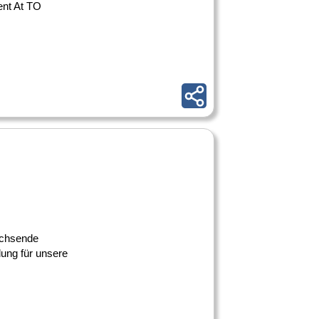
ment At TO
achsende
ung für unsere