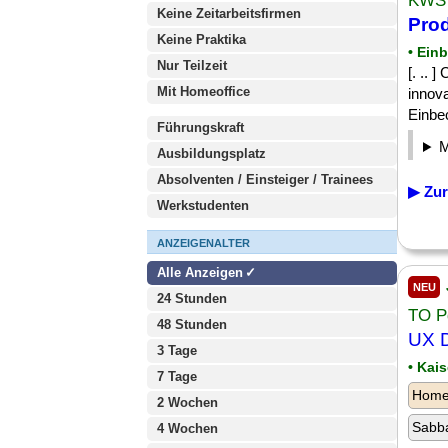
KWS 
Keine Zeitarbeitsfirmen
Pro
Keine Praktika
• Ein
Nur Teilzeit
[. .. 
Mit Homeoffice
innov
Einbec
Führungskraft
Ausbildungsplatz
Absolventen / Einsteiger / Trainees
▶ Zur
Werkstudenten
ANZEIGENALTER
Alle Anzeigen
NEU
24 Stunden
TO P
48 Stunden
UX D
3 Tage
• Kai
7 Tage
Homeo
2 Wochen
Sabba
4 Wochen