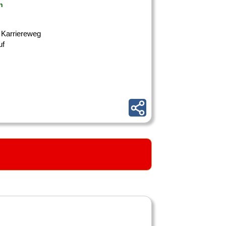
n
e Karriereweg
uf