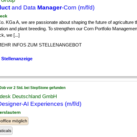
Group
duct
and Data
Manager
-Corn (m/f/d)
beck
] Co. KGa A, we are passionate about shaping the future of agriculture 
ation and plant breeding. To strengthen our Corn Portfolio Managemen
k, we [...]
MEHR INFOS ZUM STELLENANGEBOT
 Stellenanzeige
Job vor 2 Std. bei StepStone gefunden
desk Deutschland GmbH
esigner-AI Experiences (m/f/d)
serslautern
ffice möglich
ticals