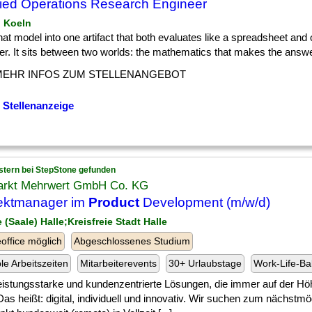
ied Operations Research Engineer
n Koeln
] that model into one artifact that both evaluates like a spreadsheet and
er. It sits between two worlds: the mathematics that makes the answer
MEHR INFOS ZUM STELLENANGEBOT
 Stellenanzeige
stern bei StepStone gefunden
arkt Mehrwert GmbH Co. KG
ektmanager im
Product
Development (m/w/d)
e (Saale) Halle;Kreisfreie Stadt Halle
ffice möglich
Abgeschlossenes Studium
ble Arbeitszeiten
Mitarbeiterevents
30+ Urlaubstage
Work-Life-Ba
] leistungsstarke und kundenzentrierte Lösungen, die immer auf der Hö
Das heißt: digital, individuell und innovativ. Wir suchen zum nächstm