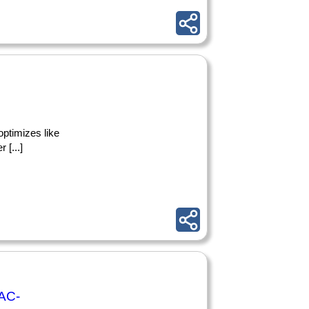
 optimizes like
 [...]
 AC-