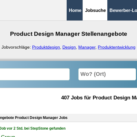
Home
Jobsuche
Bewerber-Lo
Product Design Manager Stellenangebote
Jobvorschläge:
Produktdesign
,
Design
,
Manager
,
Produktentwicklung
407 Jobs für Product Design M
angebote Product Design Manager Jobs
Job vor 2 Std. bei StepStone gefunden