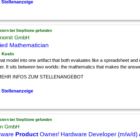
 Stellenanzeige
stern bei StepStone gefunden
onomit GmbH
ied Mathematician
n Koeln
] that model into one artifact that both evaluates like a spreadsheet and
er. It sits between two worlds: the mathematics that makes the answer
MEHR INFOS ZUM STELLENANGEBOT
 Stellenanzeige
stern bei StepStone gefunden
on GmbH
dware
Product
Owner/ Hardware Developer (m/w/d)