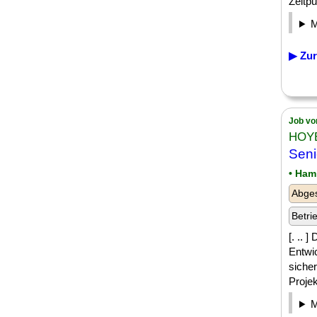
Zeitpu
▶ Zur
Job vo
HOYE
Seni
• Ham
Abge
Betri
[. .. 
Entwi
siche
Proje