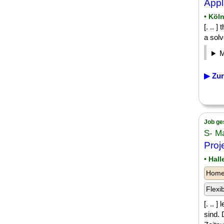
Appl
• Köl
[. .. 
a solv
▶ Zur
Job ge
S- M
Proj
• Hall
Homeo
Flexi
[. .. 
sind. 