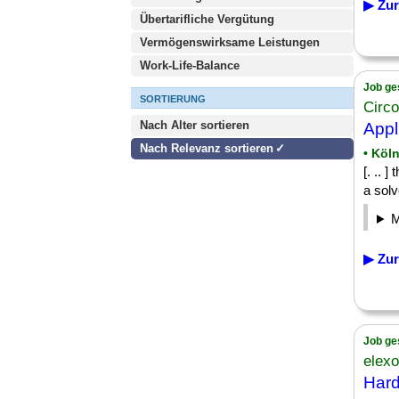
▶ Zur
Übertarifliche Vergütung
Vermögenswirksame Leistungen
Work-Life-Balance
Job ge
SORTIERUNG
Circ
Nach Alter sortieren
Appl
Nach Relevanz sortieren
• Köl
[. .. 
a solv
▶ Zur
Job ge
elex
Har