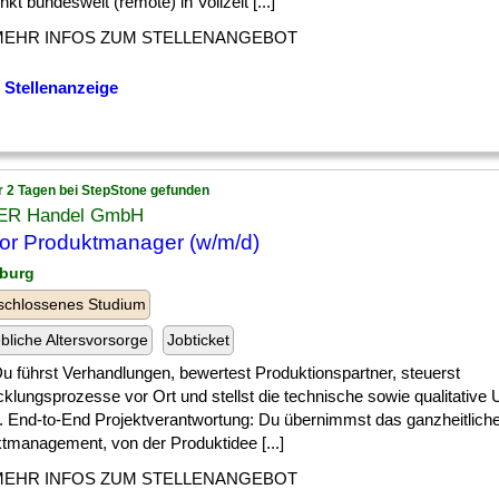
nkt bundesweit (remote) in Vollzeit [...]
MEHR INFOS ZUM STELLENANGEBOT
 Stellenanzeige
r 2 Tagen bei StepStone gefunden
R Handel GmbH
or Produktmanager (w/m/d)
burg
schlossenes Studium
ebliche Altersvorsorge
Jobticket
] Du führst Verhandlungen, bewertest Produktionspartner, steuerst
cklungsprozesse vor Ort und stellst die technische sowie qualitativ
r. End-to-End Projektverantwortung: Du übernimmst das ganzheitlich
ktmanagement, von der Produktidee [...]
MEHR INFOS ZUM STELLENANGEBOT