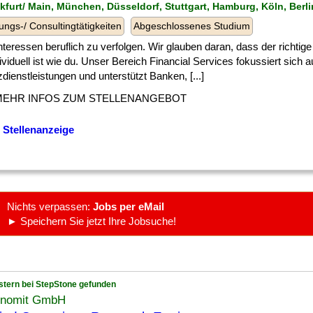
nkfurt/ Main, München, Düsseldorf, Stuttgart, Hamburg, Köln, Berli
ungs-/ Consultingtätigkeiten
Abgeschlossenes Studium
] Interessen beruflich zu verfolgen. Wir glauben daran, dass der richtig
ividuell ist wie du. Unser Bereich Financial Services fokussiert sich a
dienstleistungen und unterstützt Banken, [...]
MEHR INFOS ZUM STELLENANGEBOT
 Stellenanzeige
Nichts verpassen:
Jobs per eMail
► Speichern Sie jetzt Ihre Jobsuche!
stern bei StepStone gefunden
onomit GmbH