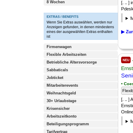
8 Wochen
[. .. 
Pdesks
EXTRAS / BENEFITS
Wenn Sie Extras auswählen, werden nur
Anzeigen gefunden, in denen mindestens
▶ Zur
eines der ausgewählten Extras enthalten
ist
Firmenwagen
Flexible Arbeitszeiten
NEU
Betriebliche Altersvorsorge
Ernst
Sabbaticals
Seni
Jobticket
• Coe
Mitarbeiterevents
Flexi
Weihnachtsgeld
[. ..
30+ Urlaubstage
Ernst
Krisensicher
Onlin
Arbeitszeitkonto
Beteiligungsprogramm
Tarifvertrag