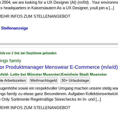
] in 2004, we are looking for a UX Designer (AI) (m/f/d) . Your environ
 headquarters in Kaiserslautern As a UX Designer, youll join a [...]
MEHR INFOS ZUM STELLENANGEBOT
 Stellenanzeige
Job vor 2 Std. bei StepStone gefunden
ings family
or Produktmanager Menswear E-Commerce (m/w/d)
sfeld- Lette bei Münster Muenster;Kreisfreie Stadt Muenster
ble Arbeitszeiten
Weihnachtsgeld
30+ Urlaubstage
 ] Augenhöhe sowie ein respektvoller Umgang machen unsere stetig w
ings family zu etwas ganz Besonderem. Aufgaben Kollektionsentwickl
e Only Sortimente Regelmäßige Storechecks im In- und [...]
MEHR INFOS ZUM STELLENANGEBOT