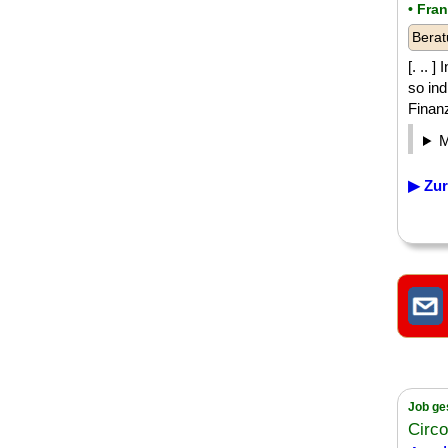
• Fra
Berat
[. .. 
so ind
Finanz
▶ Zur
Job ge
Circ