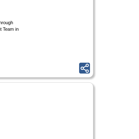
through
t Team in