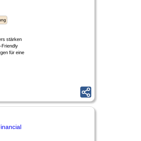
ung
ers stärken
-Friendly
gen für eine
inancial