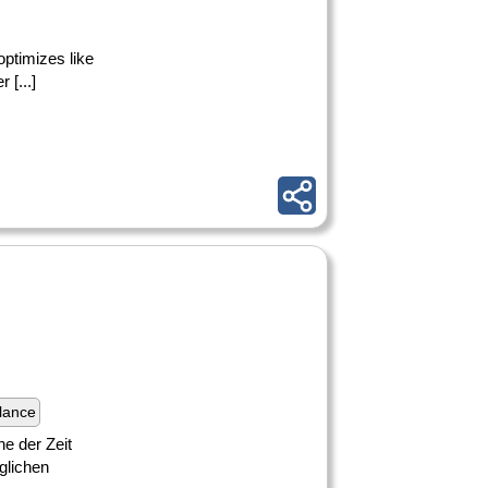
 optimizes like
 [...]
lance
he der Zeit
öglichen