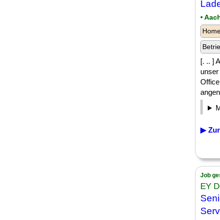
Lad
• Aac
Homeo
Betri
[. ..
unser
Offic
angen
▶ Zur
Job ge
EY D
Seni
Serv