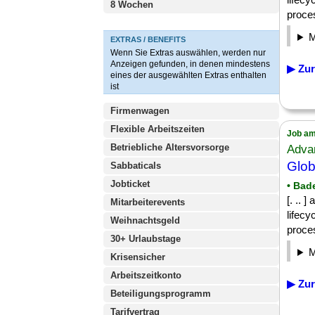
8 Wochen
proces
EXTRAS / BENEFITS
Wenn Sie Extras auswählen, werden nur
Anzeigen gefunden, in denen mindestens
▶ Zur
eines der ausgewählten Extras enthalten
ist
Firmenwagen
Flexible Arbeitszeiten
Job am
Betriebliche Altersvorsorge
Adva
Glob
Sabbaticals
Jobticket
• Bad
[. .. 
Mitarbeiterevents
lifec
Weihnachtsgeld
proces
30+ Urlaubstage
Krisensicher
Arbeitszeitkonto
▶ Zur
Beteiligungsprogramm
Tarifvertrag