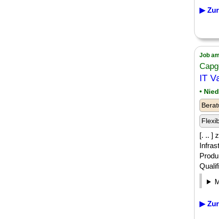
▶ Zur
Job am
Capg
IT V
• Nie
Berat
Flexi
[. .. 
Infras
Produ
Quali
▶ Zur