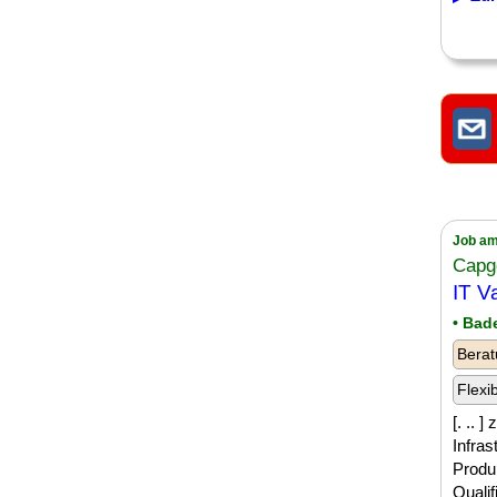
Job am
Capg
IT V
• Bad
Berat
Flexi
[. .. 
Infras
Produ
Quali