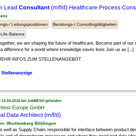
m Lead
Consultant
(m/f/d) Healthcare Process Cons
lenz
ngs-/ Leitungspositionen
Beratungs-/ Consultingtätigkeiten
Life-Balance
] Together, we are shaping the future of healthcare. Become part of our
 difference for a world where knowledge saves lives Join us as [...]
MEHR INFOS ZUM STELLENANGEBOT
 Stellenanzeige
 10.04.2026 bei JobMESH gefunden
ntest Europe GmbH
al Data Architect (m/f/d)
en- Wurttemberg Böblingen
] as well as Supply Chain; responsible for interface between product d
ycle and all downstream processes and where they need part data (d