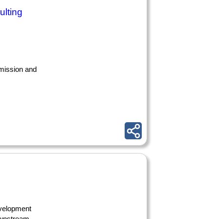
ulting
 mission and
evelopment
ownstream