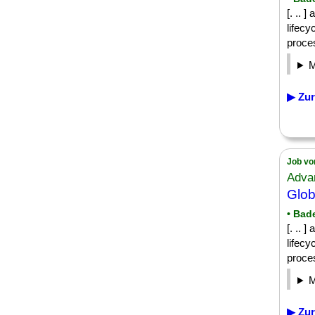
[. .. 
lifec
proces
▶ Zur
Job vo
Adva
Glob
• Bad
[. .. 
lifec
proces
▶ Zur