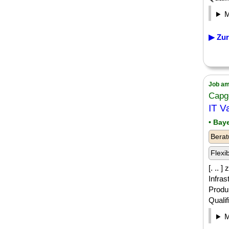
▶ Zur
Job am
Capg
IT V
• Bay
Berat
Flexi
[. .. 
Infras
Produ
Quali