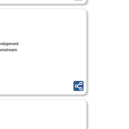
evelopment
ownstream