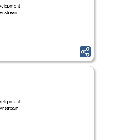
evelopment
ownstream
evelopment
ownstream