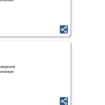
evelopment
ownstream