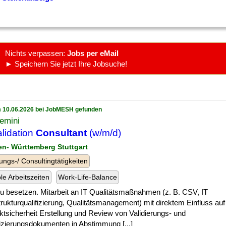
Nichts verpassen:
Jobs per eMail
► Speichern Sie jetzt Ihre Jobsuche!
 10.06.2026 bei JobMESH gefunden
emini
alidation
Consultant
(w/m/d)
en- Württemberg Stuttgart
ungs-/ Consultingtätigkeiten
ble Arbeitszeiten
Work-Life-Balance
] zu besetzen. Mitarbeit an IT Qualitätsmaßnahmen (z. B. CSV, IT
trukturqualifizierung, Qualitätsmanagement) mit direktem Einfluss auf
ktsicherheit Erstellung und Review von Validierungs- und
fizierungsdokumenten in Abstimmung [...]