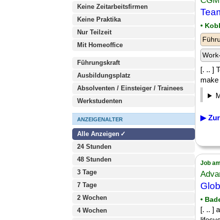
CGM
Keine Zeitarbeitsfirmen
Tea
Keine Praktika
• Kob
Nur Teilzeit
Führu
Mit Homeoffice
Work-
Führungskraft
[. .. 
Ausbildungsplatz
make a
Absolventen / Einsteiger / Trainees
Werkstudenten
▶ Zur
ANZEIGENALTER
Alle Anzeigen
24 Stunden
48 Stunden
Job am
3 Tage
Adva
Glob
7 Tage
2 Wochen
• Bad
[. .. 
4 Wochen
lifec