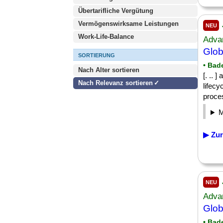
Übertarifliche Vergütung
Vermögenswirksame Leistungen
NEU
Work-Life-Balance
Adva
Glob
SORTIERUNG
• Bad
Nach Alter sortieren
[. .. 
Nach Relevanz sortieren
lifec
proces
▶ Zur
NEU
Adva
Glob
• Bad