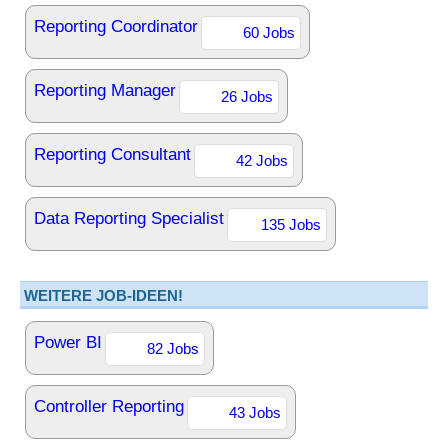
Reporting Coordinator
60 Jobs
Reporting Manager
26 Jobs
Reporting Consultant
42 Jobs
Data Reporting Specialist
135 Jobs
WEITERE JOB-IDEEN!
Power BI
82 Jobs
Controller Reporting
43 Jobs