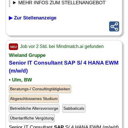
MEHR INFOS ZUM STELLENANGEBOT
▶ Zur Stellenanzeige
Job vor 2 Std. bei Mindmatch.ai gefunden
NEU
Wieland Gruppe
Senior IT Consultant
SAP
S/ 4 HANA EWM
(m/w/d)
• Ulm, BW
Beratungs-/ Consultingtätigkeiten
Abgeschlossenes Studium
Betriebliche Altersvorsorge
Sabbaticals
Übertarifliche Vergütung
Senior IT Consultant
SAP
S/ 4 HANA EWM (m/w/d)