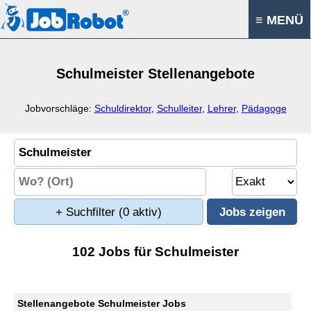
≡ MENÜ
Schulmeister Stellenangebote
Jobvorschläge:
Schuldirektor
,
Schulleiter
,
Lehrer
,
Pädagoge
+ Suchfilter
(0 aktiv)
102 Jobs für Schulmeister
Stellenangebote Schulmeister Jobs