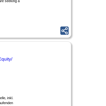
are seeking a
Equity/
le, inkl.
laufenden