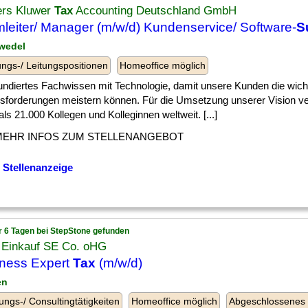
ers Kluwer
Tax
Accounting Deutschland GmbH
leiter/ Manager (m/w/d) Kundenservice/ Software-
S
zwedel
ngs-/ Leitungspositionen
Homeoffice möglich
] fundiertes Fachwissen mit Technologie, damit unsere Kunden die wich
sforderungen meistern können. Für die Umsetzung unserer Vision ver
ls 21.000 Kollegen und Kolleginnen weltweit. [...]
MEHR INFOS ZUM STELLENANGEBOT
 Stellenanzeige
r 6 Tagen bei StepStone gefunden
 Einkauf SE Co. oHG
ness Expert
Tax
(m/w/d)
en
ungs-/ Consultingtätigkeiten
Homeoffice möglich
Abgeschlossenes