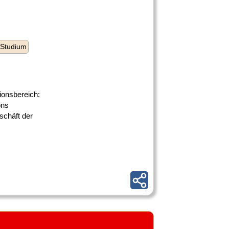
 Studium
ionsbereich:
ons
schäft der