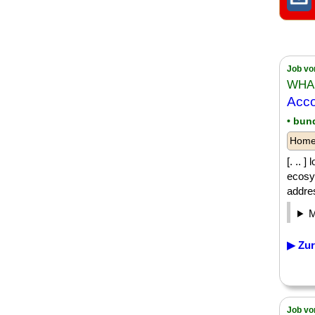
Job vo
WHA
Acc
• bun
Homeo
[. ..
ecosys
addres
▶ Zur
Job vo