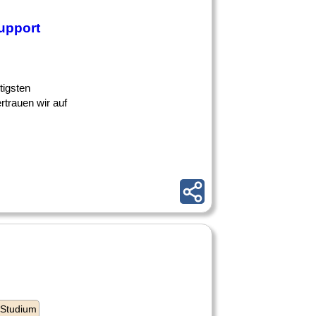
upport
tigsten
trauen wir auf
 Studium