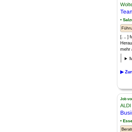
Wolt
Team
• Sal
Führu
[. .. 
Herau
mehr a
▶ Zur
Job vo
ALDI
Busi
• Ess
Berat