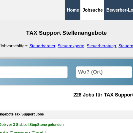
Home
Jobsuche
Bewerber-Lo
TAX Support Stellenangebote
Jobvorschläge:
Steuerberater
,
Steuerexperte
,
Steuerberatung
,
Steuer
228 Jobs für TAX Suppor
angebote Tax Support Jobs
Job vor 3 Std. bei StepStone gefunden