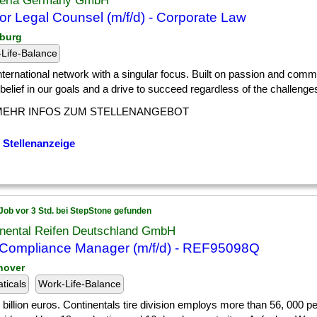
eria Germany GmbH
or Legal Counsel (m/f/d) - Corporate Law
burg
Life-Balance
] international network with a singular focus. Built on passion and comm
belief in our goals and a drive to succeed regardless of the challenges 
MEHR INFOS ZUM STELLENANGEBOT
 Stellenanzeige
Job vor 3 Std. bei StepStone gefunden
inental Reifen Deutschland GmbH
Compliance Manager (m/f/d) - REF95098Q
nover
ticals
Work-Life-Balance
] 8 billion euros. Continentals tire division employs more than 56, 000 p