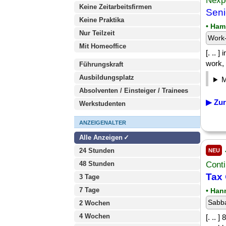
Nexp
Keine Zeitarbeitsfirmen
Seni
Keine Praktika
• Ham
Nur Teilzeit
Work-
Mit Homeoffice
[. .. 
work, 
Führungskraft
Ausbildungsplatz
Absolventen / Einsteiger / Trainees
▶ Zur
Werkstudenten
ANZEIGENALTER
Alle Anzeigen
24 Stunden
NEU
48 Stunden
Cont
Tax
3 Tage
7 Tage
• Han
Sabba
2 Wochen
4 Wochen
[. .. 