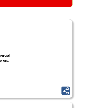
ercial
llers,