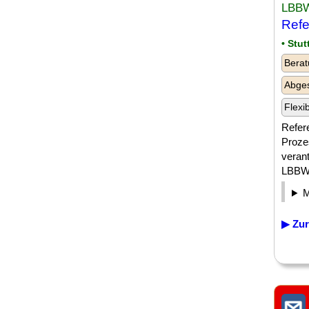
LBBW
Refe
• Stut
Berat
Abges
Flexi
Refer
Proze
verant
LBBW.
▶ Zur