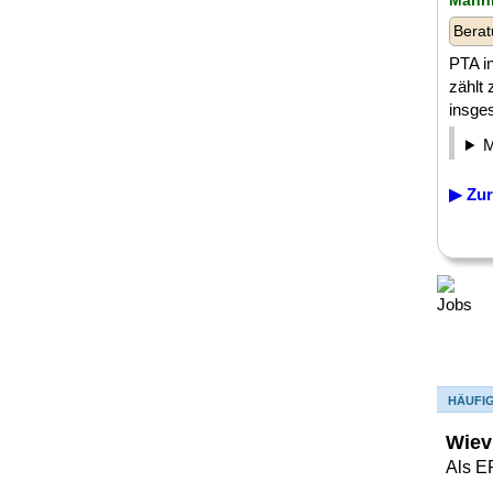
Mannh
Berat
PTA in
zählt
insges
▶ Zur
HÄUFI
Wiev
Als E