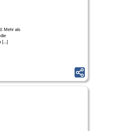
d: Mehr als
 die
...]