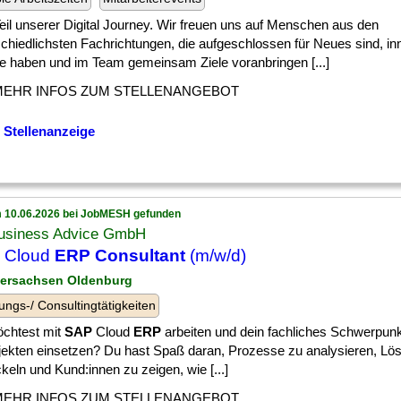
] Teil unserer Digital Journey. Wir freuen uns auf Menschen aus den
chiedlichsten Fachrichtungen, die aufgeschlossen für Neues sind, in
lle haben und im Team gemeinsam Ziele voranbringen [...]
MEHR INFOS ZUM STELLENANGEBOT
 Stellenanzeige
 10.06.2026 bei JobMESH gefunden
usiness Advice GmbH
Cloud
ERP Consultant
(m/w/d)
dersachsen Oldenburg
ungs-/ Consultingtätigkeiten
chtest mit
SAP
Cloud
ERP
arbeiten und dein fachliches Schwerpunk
ojekten einsetzen? Du hast Spaß daran, Prozesse zu analysieren, Lö
keln und Kund:innen zu zeigen, wie [...]
MEHR INFOS ZUM STELLENANGEBOT