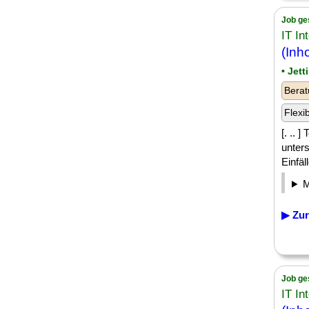
Job ge
IT In
(Inh
• Jet
Berat
Flexi
[. .. 
unters
Einfä
▶ Zur
Job ge
IT In