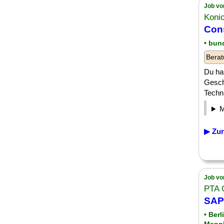
Job vo
Koni
Con
• bun
Berat
Du has
Gesch
Techn
▶ Zur
Job vo
PTA
SAP
• Ber