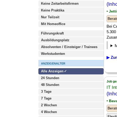
(Inh
Keine Zeitarbeitsfirmen
Keine Praktika
• Jet
Nur Teilzeit
Berat
Mit Homeoffice
Bei C
5.300 
Führungskraft
Zusam
Ausbildungsplatz
Absolventen / Einsteiger / Trainees
Werkstudenten
▶ Zur
ANZEIGENALTER
Alle Anzeigen
24 Stunden
Job ge
48 Stunden
IT In
3 Tage
(Inh
7 Tage
• Bav
2 Wochen
Berat
4 Wochen
Flexi