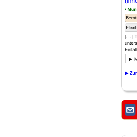
(Inh
• Mun
Berat
Flexi
[. .. 
unters
Einfä
▶ Zur