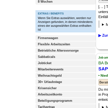
8 Wochen
[. .. 
unters
EXTRAS / BENEFITS
Einfä
Wenn Sie Extras auswählen, werden nur
Anzeigen gefunden, in denen mindestens
eines der ausgewählten Extras enthalten
ist
▶ Zur
Firmenwagen
Flexible Arbeitszeiten
Betriebliche Altersvorsorge
Sabbaticals
Job am
BA B
Jobticket
SAP
Mitarbeiterevents
• Nie
Weihnachtsgeld
30+ Urlaubstage
Berat
Krisensicher
Du mö
in Pr
Arbeitszeitkonto
entwic
Beteiligungsprogramm
Tarifvertrag