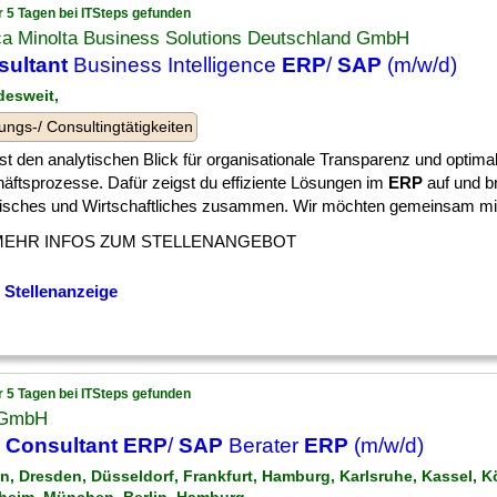
r 5 Tagen bei ITSteps gefunden
ca Minolta Business Solutions Deutschland GmbH
sultant
Business Intelligence
ERP
/
SAP
(m/w/d)
desweit,
ungs-/ Consultingtätigkeiten
t den analytischen Blick für organisationale Transparenz und optima
äftsprozesse. Dafür zeigst du effiziente Lösungen im
ERP
auf und br
isches und Wirtschaftliches zusammen. Wir möchten gemeinsam mit di
MEHR INFOS ZUM STELLENANGEBOT
 Stellenanzeige
r 5 Tagen bei ITSteps gefunden
 GmbH
 Consultant ERP
/
SAP
Berater
ERP
(m/w/d)
lin, Dresden, Düsseldorf, Frankfurt, Hamburg, Karlsruhe, Kassel, K