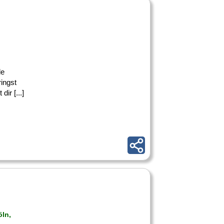
le
ingst
r [...]
öln,