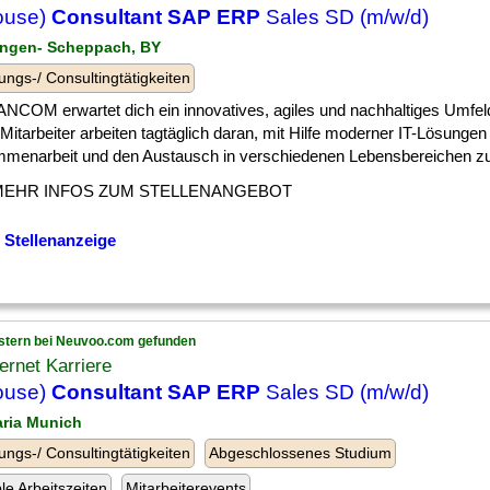
ouse)
Consultant SAP ERP
Sales SD (m/w/d)
tingen- Scheppach, BY
ungs-/ Consultingtätigkeiten
ANCOM erwartet dich ein innovatives, agiles und nachhaltiges Umfel
Mitarbeiter arbeiten tagtäglich daran, mit Hilfe moderner IT-Lösungen
menarbeit und den Austausch in verschiedenen Lebensbereichen zu [
MEHR INFOS ZUM STELLENANGEBOT
 Stellenanzeige
stern bei Neuvoo.com gefunden
ternet Karriere
ouse)
Consultant SAP ERP
Sales SD (m/w/d)
aria Munich
ungs-/ Consultingtätigkeiten
Abgeschlossenes Studium
ble Arbeitszeiten
Mitarbeiterevents