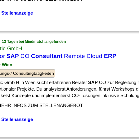
 Stellenanzeige
r 13 Tagen bei Mindmatch.ai gefunden
ntic GmbH
ior
SAP
CO
Consultant
Remote Cloud
ERP
9 Wien
ungs-/ Consultingtätigkeiten
tic Gmb H in Wien sucht erfahrenen Berater
SAP
CO zur Begleitung n
ationaler Projekte. Du analysierst Anforderungen, führst Workshops d
ckelst Konzepte und implementierst CO-Lösungen inklusive Schulung d
MEHR INFOS ZUM STELLENANGEBOT
 Stellenanzeige