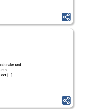
ationaler und
urch,
er [...]