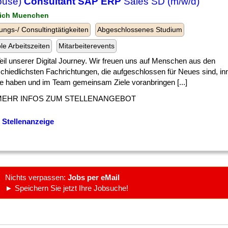
ouse)
Consultant SAP ERP
Sales SD (m/w/d)
ich Muenchen
ungs-/ Consultingtätigkeiten
Abgeschlossenes Studium
ble Arbeitszeiten
Mitarbeiterevents
] Teil unserer Digital Journey. Wir freuen uns auf Menschen aus den
chiedlichsten Fachrichtungen, die aufgeschlossen für Neues sind, in
lle haben und im Team gemeinsam Ziele voranbringen [...]
MEHR INFOS ZUM STELLENANGEBOT
 Stellenanzeige
Nichts verpassen:
Jobs per eMail
► Speichern Sie jetzt Ihre Jobsuche!