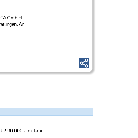
e PTA Gmb H
ratungen. An
R 90.000,- im Jahr.