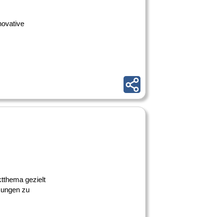
novative
tthema gezielt
sungen zu