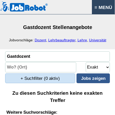
≡ MENÜ
Gastdozent Stellenangebote
Jobvorschläge:
Dozent
,
Lehrbeauftragter
,
Lehre
,
Universität
+ Suchfilter
(0 aktiv)
Zu diesen Suchkriterien keine exakten
Treffer
Weitere Suchvorschläge: