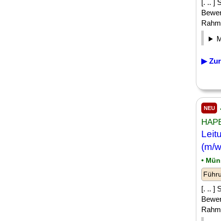
[. .. 
Bewer
Rahmen
▶ Zur
NEU
HAPE
Leit
(m/w
• Mün
Führu
[. .. 
Bewer
Rahmen