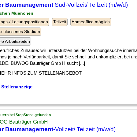
ter Baumanagement
Süd-Vollzeit/ Teilzeit (m/w/d)
nchen Muenchen
ngs-/ Leitungspositionen
Teilzeit
Homeoffice möglich
schlossenes Studium
ble Arbeitszeiten
] berufliches Zuhause: wir unterstützen bei der Wohnungssuche innerh
nds je nach Verfügbarkeit, damit Sie schnell und unkompliziert bei
DE. BUWOG Bauträger Gmb H sucht [...]
MEHR INFOS ZUM STELLENANGEBOT
 Stellenanzeige
stern bei StepStone gefunden
G Bauträger GmbH
ter Baumanagement
-Vollzeit/ Teilzeit (m/w/d)