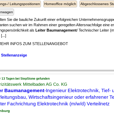
ngs-/ Leitungspositionen
Homeoffice möglich
Abgeschlossenes St
enwagen
lten Sie die bauliche Zukunft einer erfolgreichen Unternehmensgrupp
nten suchen wir im Rahmen einer geregelten Altersnachfolge eine e
ngspersönlichkeit als
Leiter Baumanagement
/ Technischer Leiter (m
[...]
MEHR INFOS ZUM STELLENANGEBOT
 Stellenanzeige
r 13 Tagen bei StepStone gefunden
rizitätswerk Mittelbaden AG Co. KG
ter Baumanagement
-Ingenieur Elektrotechnik, Tief-
leitungsbau, Wirtschaftsingenieur oder erfahrener T
ter Fachrichtung Elektrotechnik (m/w/d) Verteilnetz
enburg