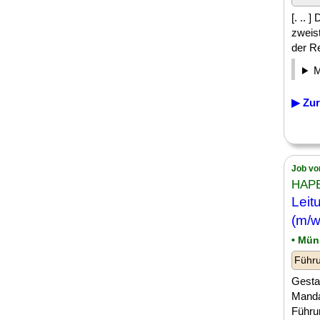
[. .. 
zweist
der Re
▶ Zur
Job vo
HAPE
Leit
(m/w
• Mün
Führu
Gesta
Manda
Führu