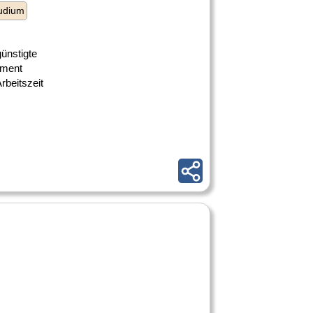
udium
günstigte
ement
rbeitszeit