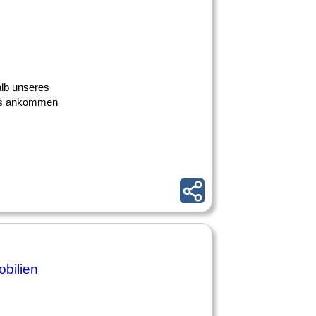
alb unseres
 uns ankommen
bilien