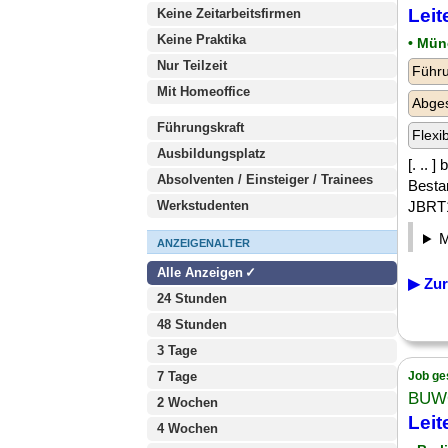
Lei
Keine Zeitarbeitsfirmen
Keine Praktika
• Mü
Nur Teilzeit
Führu
Mit Homeoffice
Abge
Führungskraft
Flexi
Ausbildungsplatz
[. .. 
Absolventen / Einsteiger / Trainees
Besta
Werkstudenten
JBRT1
ANZEIGENALTER
Alle Anzeigen
▶ Zur
24 Stunden
48 Stunden
3 Tage
7 Tage
Job ge
BUWO
2 Wochen
Lei
4 Wochen