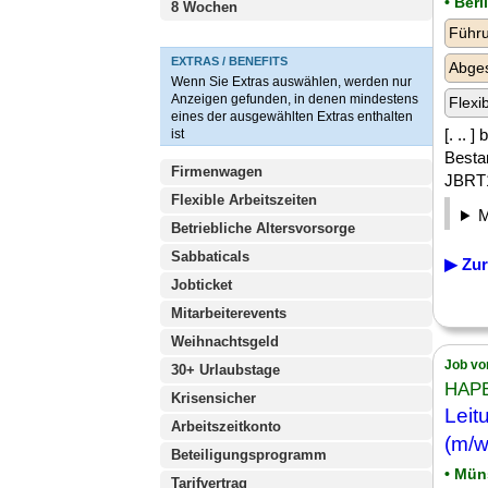
• Berl
8 Wochen
Führu
EXTRAS / BENEFITS
Abge
Wenn Sie Extras auswählen, werden nur
Anzeigen gefunden, in denen mindestens
Flexi
eines der ausgewählten Extras enthalten
[. .. 
ist
Besta
Firmenwagen
JBRT1
Flexible Arbeitszeiten
Betriebliche Altersvorsorge
Sabbaticals
▶ Zur
Jobticket
Mitarbeiterevents
Weihnachtsgeld
Job vo
30+ Urlaubstage
HAPE
Krisensicher
Leit
Arbeitszeitkonto
(m/w
Beteiligungsprogramm
• Mün
Tarifvertrag