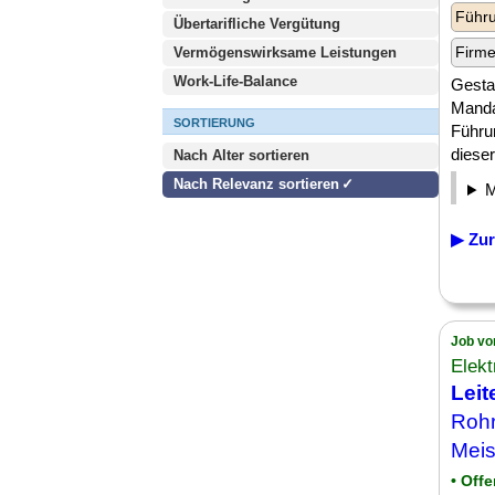
Führu
Übertarifliche Vergütung
Firm
Vermögenswirksame Leistungen
Work-Life-Balance
Gesta
Manda
SORTIERUNG
Führu
dieser 
Nach Alter sortieren
Nach Relevanz sortieren
▶ Zur
Job vo
Elekt
Lei
Rohr
Meis
• Off