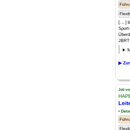
Führu
Flexi
[. .. 
Sport
Überdu
JBRT1
▶ Zur
Job vo
HAPE
Lei
• Det
Führu
Flexi