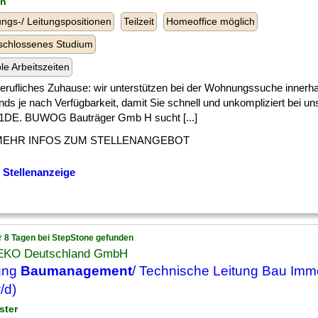
in
ngs-/ Leitungspositionen
Teilzeit
Homeoffice möglich
schlossenes Studium
ble Arbeitszeiten
] berufliches Zuhause: wir unterstützen bei der Wohnungssuche innerh
nds je nach Verfügbarkeit, damit Sie schnell und unkompliziert bei
DE. BUWOG Bauträger Gmb H sucht [...]
MEHR INFOS ZUM STELLENANGEBOT
 Stellenanzeige
r 8 Tagen bei StepStone gefunden
KO Deutschland GmbH
ung
Baumanagement
/ Technische Leitung Bau Immo
/d)
ster