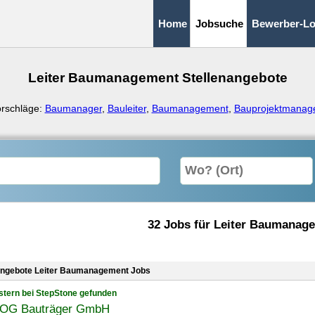
Home
Jobsuche
Bewerber-Lo
Leiter Baumanagement Stellenangebote
rschläge:
Baumanager
,
Bauleiter
,
Baumanagement
,
Bauprojektmanag
32 Jobs für Leiter Baumanag
angebote Leiter Baumanagement Jobs
stern bei StepStone gefunden
G Bauträger GmbH