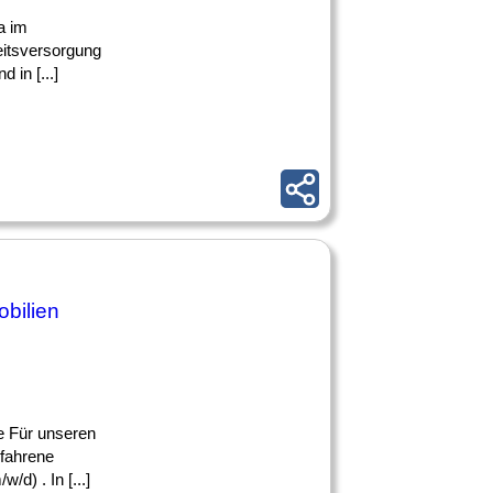
a im
eitsversorgung
 in [...]
bilien
e Für unseren
rfahrene
/d) . In [...]