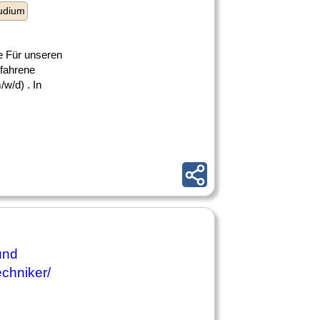
udium
e Für unseren
rfahrene
/w/d) . In
 und
echniker/