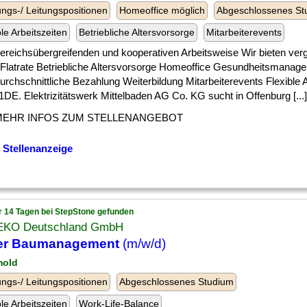
ngs-/ Leitungspositionen
Homeoffice möglich
Abgeschlossenes St
ble Arbeitszeiten
Betriebliche Altersvorsorge
Mitarbeiterevents
] bereichsübergreifenden und kooperativen Arbeitsweise Wir bieten ver
-Flatrate Betriebliche Altersvorsorge Homeoffice Gesundheitsmanag
rchschnittliche Bezahlung Weiterbildung Mitarbeiterevents Flexible A
DE. Elektrizitätswerk Mittelbaden AG Co. KG sucht in Offenburg [...]
MEHR INFOS ZUM STELLENANGEBOT
 Stellenanzeige
r 14 Tagen bei StepStone gefunden
KO Deutschland GmbH
ter Baumanagement
(m/w/d)
mold
ngs-/ Leitungspositionen
Abgeschlossenes Studium
ble Arbeitszeiten
Work-Life-Balance