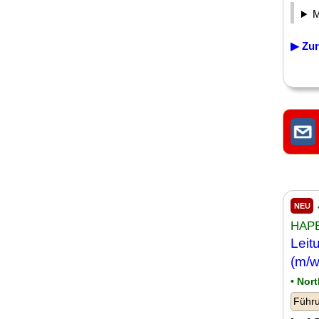
▶ Zur
NEU
HAPE
Leit
(m/w
• Nor
Führu