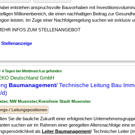
] Dabei entstehen anspruchsvolle Bauvorhaben mit Investitionsvolumin
elligen Millionenbereich, die einen nachhaltigen Beitrag zur Gesundh
gion leisten. Im Zuge einer Nachfolgeregelung suchen wir exklusiv und
MEHR INFOS ZUM STELLENANGEBOT
 Stellenanzeige
r 4 Tagen bei Mindmatch.ai gefunden
KO Deutschland GmbH
ung
Baumanagement
/ Technische Leitung Bau Immo
/d)
ster, NW Muenster;Kreisfreie Stadt Muenster
ngs-/ Leitungspositionen
lten Sie die bauliche Zukunft einer erfolgreichen Unternehmensgrupp
nten suchen wir im Rahmen einer geregelten Altersnachfolge eine e
ngspersönlichkeit als
Leiter Baumanagement
/ Technischer Leiter (m/w