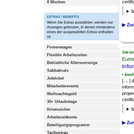
certifi
8 Wochen
EXTRAS / BENEFITS
Wenn Sie Extras auswählen, werden nur
▶ Zur
Anzeigen gefunden, in denen mindestens
eines der ausgewählten Extras enthalten
ist
Firmenwagen
Job am
Flexible Arbeitszeiten
Eume
Betriebliche Altersvorsorge
Info
Sabbaticals
• kir
Jobticket
[. .. 
Mitarbeiterevents
inform
proper
Weihnachtsgeld
certifi
30+ Urlaubstage
Krisensicher
Arbeitszeitkonto
▶ Zur
Beteiligungsprogramm
Tarifvertrag