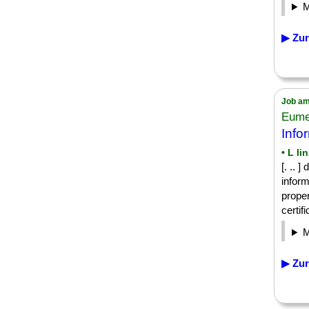
▶ Zur
Job am
Eume
Info
• L li
[. .. 
inform
proper
certifi
▶ Zur