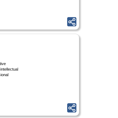
tive
intellectual
ional