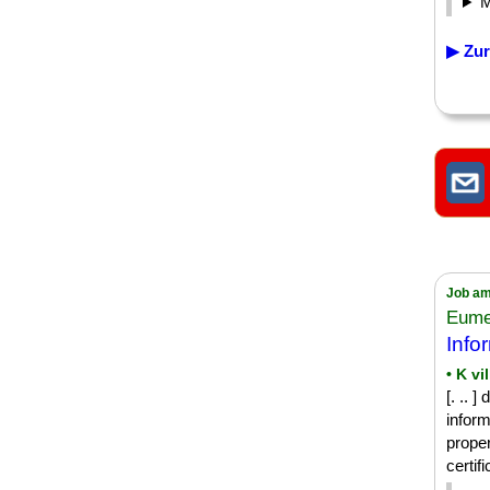
▶ Zur
Job am
Eume
Info
• K vi
[. .. 
inform
proper
certifi