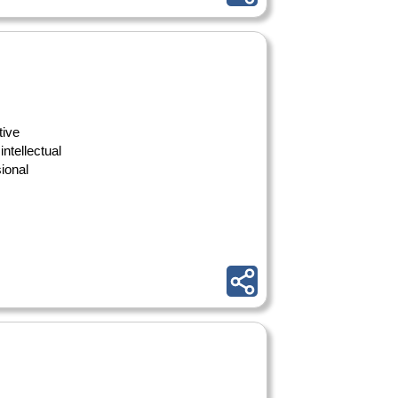
tive
intellectual
ional