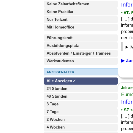
Info
Keine Zeitarbeitsfirmen
Keine Praktika
• AT-
[. .. 
Nur Teilzeit
inform
Mit Homeoffice
proper
certifi
Führungskraft
Ausbildungsplatz
Absolventen / Einsteiger / Trainees
▶ Zur
Werkstudenten
ANZEIGENALTER
Alle Anzeigen
Job am
24 Stunden
Eume
48 Stunden
Info
3 Tage
• SZ 
7 Tage
[. .. 
2 Wochen
inform
4 Wochen
proper