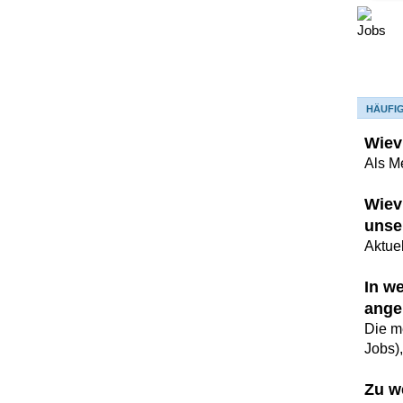
HÄUFI
Wiev
Als M
Wiev
unse
Aktuel
In w
ange
Die m
Jobs)
Zu w