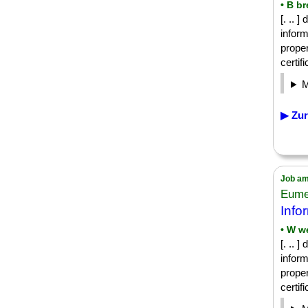
• B b
[. .. 
inform
proper
certifi
▶ Zur
Job am
Eume
Info
• W w
[. .. 
inform
proper
certifi