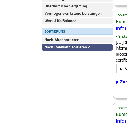
Übertarifliche Vergütung
Vermögenswirksame Leistungen
Job am
Work-Life-Balance
Eume
Info
SORTIERUNG
• Y st
Nach Alter sortieren
[. .. 
Nach Relevanz sortieren
inform
proper
certifi
▶ Zur
Job am
Eume
Info