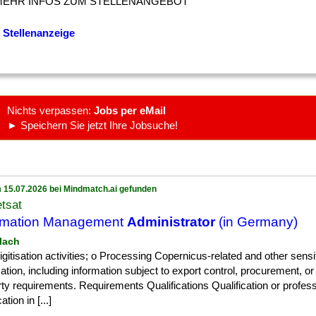
MEHR INFOS ZUM STELLENANGEBOT
 Stellenanzeige
Nichts verpassen:
Jobs per eMail
► Speichern Sie jetzt Ihre Jobsuche!
 15.07.2026 bei Mindmatch.ai gefunden
tsat
rmation Management
Administrator
(in Germany)
llach
] digitisation activities; o Processing Copernicus-related and other sensi
ation, including information subject to export control, procurement, or 
ty requirements. Requirements Qualifications Qualification or profess
cation in [...]