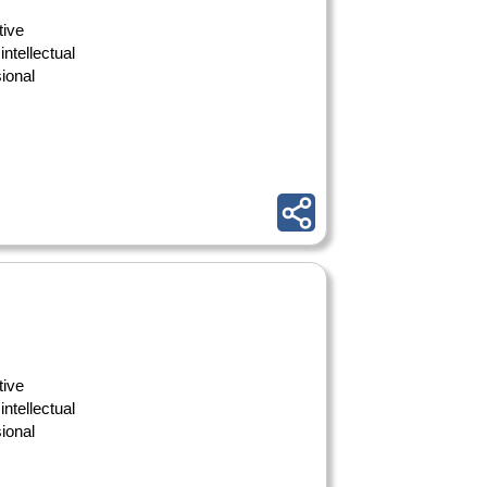
tive
intellectual
ional
tive
intellectual
ional