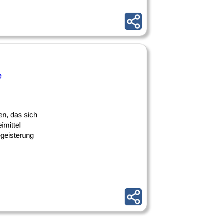
e
en, das sich
imittel
egeisterung