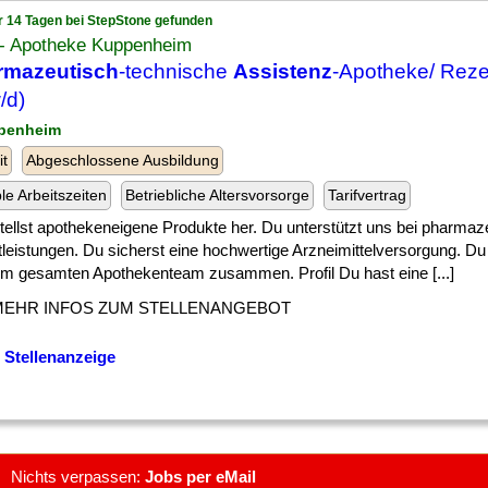
r 14 Tagen bei StepStone gefunden
t- Apotheke Kuppenheim
rmazeutisch
-technische
Assistenz
-Apotheke/ Reze
/d)
penheim
it
Abgeschlossene Ausbildung
ble Arbeitszeiten
Betriebliche Altersvorsorge
Tarifvertrag
] stellst apothekeneigene Produkte her. Du unterstützt uns bei pharma
leistungen. Du sicherst eine hochwertige Arzneimittelversorgung. Du
em gesamten Apothekenteam zusammen. Profil Du hast eine [...]
MEHR INFOS ZUM STELLENANGEBOT
 Stellenanzeige
Nichts verpassen:
Jobs per eMail