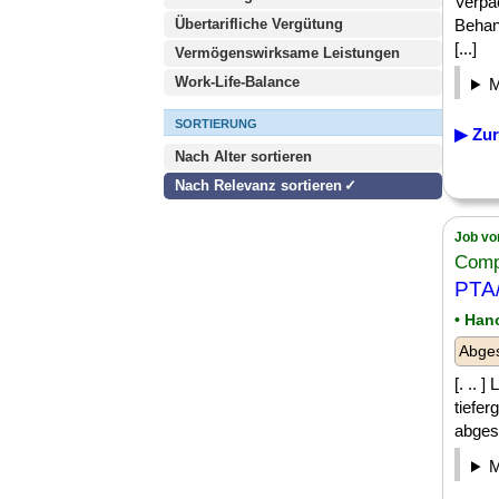
Verpa
Übertarifliche Vergütung
Behan
[...]
Vermögenswirksame Leistungen
Work-Life-Balance
SORTIERUNG
▶ Zur
Nach Alter sortieren
Nach Relevanz sortieren
Job vo
Comp
PTA/
• Han
Abges
[. .. 
tiefer
abges