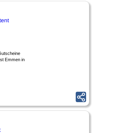
tent
 Gutscheine
 ist Emmen in
t