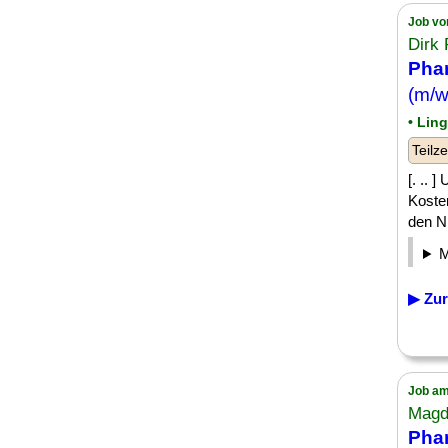
Job vo
Dirk
Pha
(m/
• Lin
Teilze
[. .. 
Koste
den N
▶ Zur
Job am
Magd
Pha