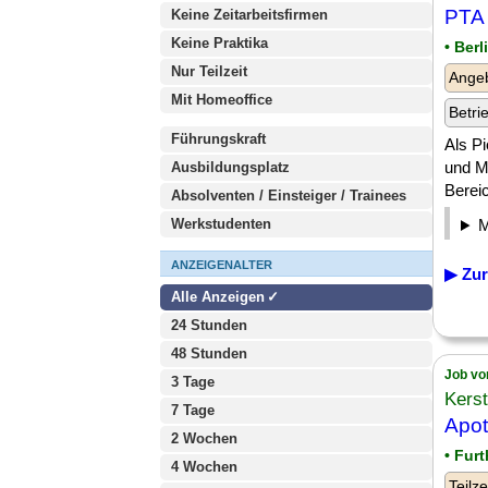
PTA 
Keine Zeitarbeitsfirmen
Keine Praktika
• Berl
Nur Teilzeit
Angeb
Mit Homeoffice
Betri
Führungskraft
Als Pi
und M
Ausbildungsplatz
Berei
Absolventen / Einsteiger / Trainees
Werkstudenten
ANZEIGENALTER
▶ Zur
Alle Anzeigen
24 Stunden
48 Stunden
Job vo
3 Tage
Kerst
7 Tage
Apot
2 Wochen
• Fur
4 Wochen
Teilze