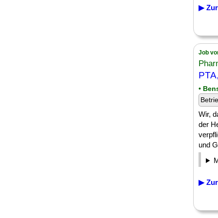
▶ Zur
Job vo
Phar
PTA,
• Ben
Betri
Wir, 
der He
verpf
und Gl
▶ Zur