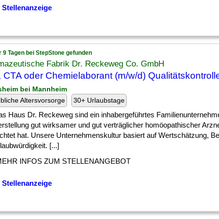
 Stellenanzeige
r 9 Tagen bei StepStone gefunden
mazeutische Fabrik Dr. Reckeweg Co. GmbH
 CTA oder Chemielaborant (m/w/d) Qualitätskontroll
sheim bei Mannheim
ebliche Altersvorsorge
30+ Urlaubstage
das Haus Dr. Reckeweg sind ein inhabergeführtes Familienunternehm
rstellung gut wirksamer und gut verträglicher homöopathischer Arzne
lichtet hat. Unsere Unternehmenskultur basiert auf Wertschätzung, B
aubwürdigkeit. [...]
MEHR INFOS ZUM STELLENANGEBOT
 Stellenanzeige