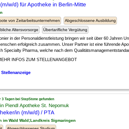
(m/w/d) für Apotheke in Berlin-Mitte
in
ote von Zeitarbeitsunternehmen
Abgeschlossene Ausbildung
ebliche Altersvorsorge
Übertarifliche Vergütung
onier in der Personaldienstleistung bringen wir seit über 60 Jahren 
enschen erfolgreich zusammen. Unser Partner ist eine führende Apo
ch Specialty Pharma, welche nach dem Qualitätsmanagementstandard 
MEHR INFOS ZUM STELLENANGEBOT
 Stellenanzeige
r 3 Tagen bei StepStone gefunden
in Piendl Apotheke St. Nepomuk
heker/in (m/w/d) / PTA
th im Wald Wald;Landkreis Sigmaringen
it
Abgeschlossenes Studium