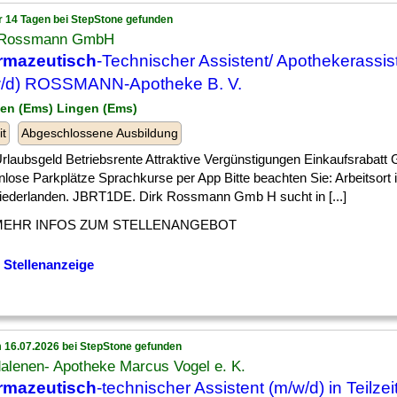
r 14 Tagen bei StepStone gefunden
 Rossmann GmbH
rmazeutisch
-Technischer Assistent/ Apothekerassis
w/d) ROSSMANN-Apotheke B. V.
gen (Ems) Lingen (Ems)
it
Abgeschlossene Ausbildung
] Urlaubsgeld Betriebsrente Attraktive Vergünstigungen Einkaufsrabatt
nlose Parkplätze Sprachkurse per App Bitte beachten Sie: Arbeitsort
iederlanden. JBRT1DE. Dirk Rossmann Gmb H sucht in [...]
MEHR INFOS ZUM STELLENANGEBOT
 Stellenanzeige
 16.07.2026 bei StepStone gefunden
alenen- Apotheke Marcus Vogel e. K.
rmazeutisch
-technischer Assistent (m/w/d) in Teilzei