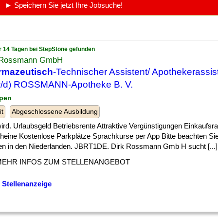
► Speichern Sie jetzt Ihre Jobsuche!
r 14 Tagen bei StepStone gefunden
 Rossmann GmbH
rmazeutisch
-Technischer Assistent/ Apothekerassis
w/d) ROSSMANN-Apotheke B. V.
pen
it
Abgeschlossene Ausbildung
] wird. Urlaubsgeld Betriebsrente Attraktive Vergünstigungen Einkaufsra
eine Kostenlose Parkplätze Sprachkurse per App Bitte beachten Sie: 
 in den Niederlanden. JBRT1DE. Dirk Rossmann Gmb H sucht [...]
MEHR INFOS ZUM STELLENANGEBOT
 Stellenanzeige