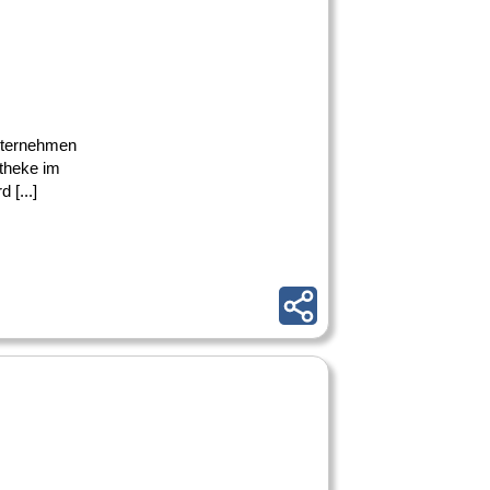
Unternehmen
theke im
[...]