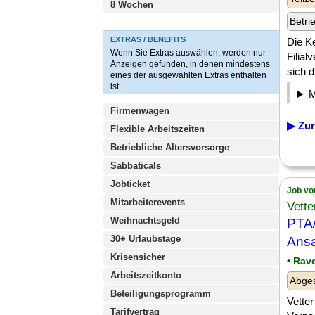
8 Wochen
Betri
EXTRAS / BENEFITS
Die K
Wenn Sie Extras auswählen, werden nur
Filial
Anzeigen gefunden, in denen mindestens
sich d
eines der ausgewählten Extras enthalten
ist
Firmenwagen
▶ Zur
Flexible Arbeitszeiten
Betriebliche Altersvorsorge
Sabbaticals
Jobticket
Job vo
Mitarbeiterevents
Vett
Weihnachtsgeld
PTA/
30+ Urlaubstage
Ansa
Krisensicher
• Rav
Arbeitszeitkonto
Abges
Beteiligungsprogramm
Vetter
Tarifvertrag