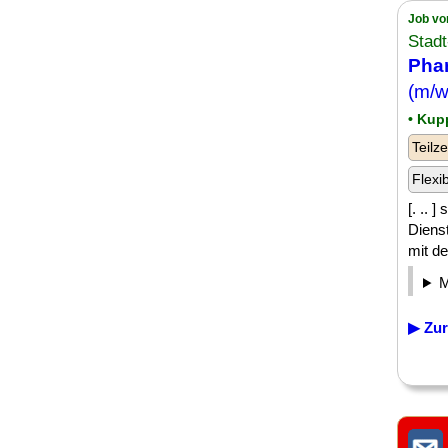
Job vo
Stad
Pha
(m/w
• Kup
Teilze
Flexi
[. .. 
Dienst
mit d
▶ Zur