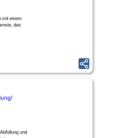
n mit einem
ienste, das
lung/
 Abfüllung und