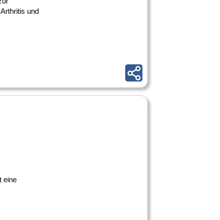
zur
rthritis und
t eine