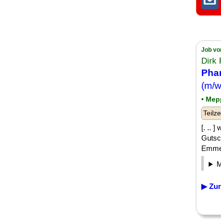
Job vo
Dirk
Pha
(m/
• Mep
Teilze
[. .. 
Gutsch
Emmen
▶ Zur