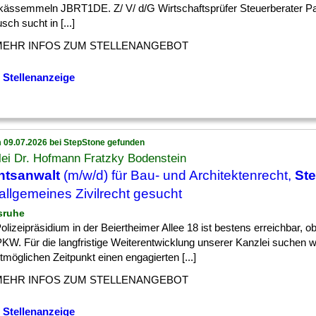
kässemmeln JBRT1DE. Z/ V/ d/G Wirtschaftsprüfer Steuerberater P
ch sucht in [...]
MEHR INFOS ZUM STELLENANGEBOT
 Stellenanzeige
 09.07.2026 bei StepStone gefunden
ei Dr. Hofmann Fratzky Bodenstein
htsanwalt
(m/w/d) für Bau- und Architektenrecht,
Ste
allgemeines Zivilrecht gesucht
lsruhe
] Polizeipräsidium in der Beiertheimer Allee 18 ist bestens erreichbar,
PKW. Für die langfristige Weiterentwicklung unserer Kanzlei suchen 
möglichen Zeitpunkt einen engagierten [...]
MEHR INFOS ZUM STELLENANGEBOT
 Stellenanzeige