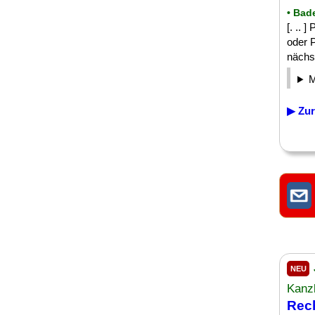
• Bad
[. .. 
oder 
nächst
▶ Zur
NEU
Kanzl
Rec