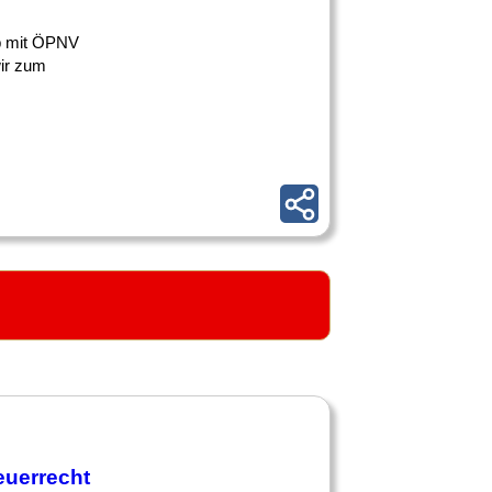
 ob mit ÖPNV
wir zum
euerrecht