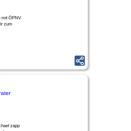
 ob mit ÖPNV
wir zum
ater
chael zapp