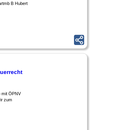
artmb B Hubert
uerrecht
 ob mit ÖPNV
wir zum