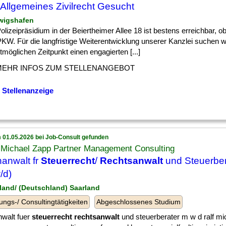
Allgemeines Zivilrecht Gesucht
wigshafen
] Polizeipräsidium in der Beiertheimer Allee 18 ist bestens erreichbar,
PKW. Für die langfristige Weiterentwicklung unserer Kanzlei suchen 
möglichen Zeitpunkt einen engagierten [...]
MEHR INFOS ZUM STELLENANGEBOT
 Stellenanzeige
 01.05.2026 bei Job-Consult gefunden
- Michael Zapp Partner Management Consulting
anwalt fr
Steuerrecht
/
Rechtsanwalt
und Steuerber
/d)
rland/ (Deutschland) Saarland
ungs-/ Consultingtätigkeiten
Abgeschlossenes Studium
nwalt fuer
steuerrecht rechtsanwalt
und steuerberater m w d ralf mi