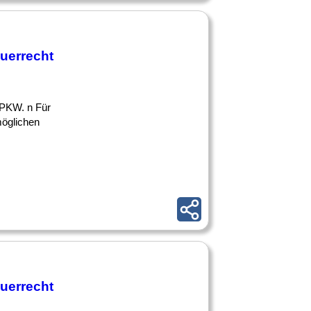
uerrecht
r PKW. n Für
möglichen
uerrecht