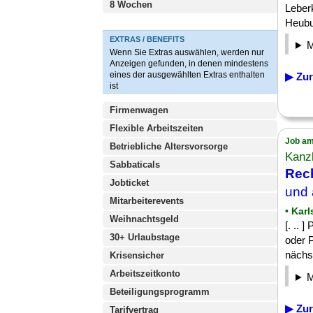
8 Wochen
Leber
Heubus
EXTRAS / BENEFITS
Wenn Sie Extras auswählen, werden nur
Anzeigen gefunden, in denen mindestens
eines der ausgewählten Extras enthalten
▶ Zur
ist
Firmenwagen
Flexible Arbeitszeiten
Job am
Betriebliche Altersvorsorge
Kanzl
Sabbaticals
Rec
Jobticket
und 
Mitarbeiterevents
• Kar
Weihnachtsgeld
[. .. 
30+ Urlaubstage
oder 
nächst
Krisensicher
Arbeitszeitkonto
Beteiligungsprogramm
▶ Zur
Tarifvertrag