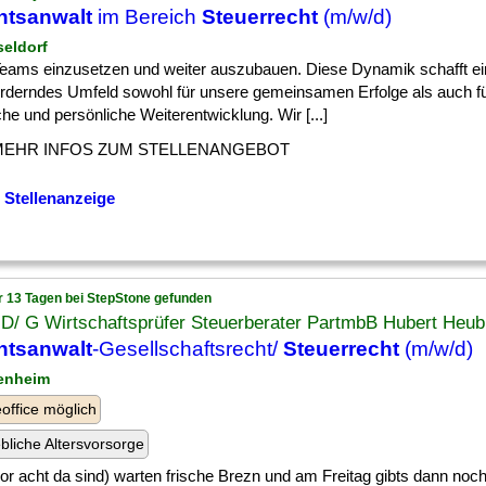
htsanwalt
im Bereich
Steuerrecht
(m/w/d)
seldorf
 ] Teams einzusetzen und weiter auszubauen. Diese Dynamik schafft ei
orderndes Umfeld sowohl für unsere gemeinsamen Erfolge als auch fü
che und persönliche Weiterentwicklung. Wir [...]
MEHR INFOS ZUM STELLENANGEBOT
 Stellenanzeige
r 13 Tagen bei StepStone gefunden
 D/ G Wirtschaftsprüfer Steuerberater PartmbB Hubert Heu
htsanwalt
-Gesellschaftsrecht/
Steuerrecht
(m/w/d)
enheim
ffice möglich
ebliche Altersvorsorge
] vor acht da sind) warten frische Brezn und am Freitag gibts dann noch