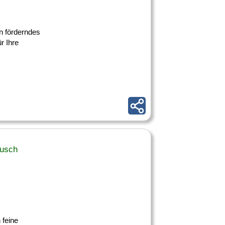
n förderndes
r Ihre
busch
 feine