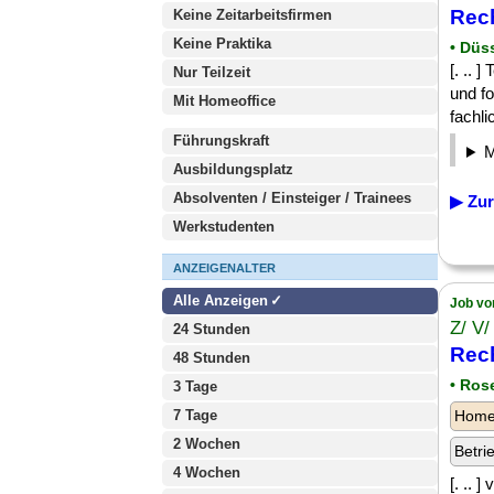
Rec
Keine Zeitarbeitsfirmen
Keine Praktika
• Düs
[. ..
Nur Teilzeit
und f
Mit Homeoffice
fachli
Führungskraft
Ausbildungsplatz
Absolventen / Einsteiger / Trainees
▶ Zur
Werkstudenten
ANZEIGENALTER
Alle Anzeigen
Job vo
Z/ V/
24 Stunden
Rec
48 Stunden
• Ros
3 Tage
7 Tage
Homeo
2 Wochen
Betri
4 Wochen
[. .. 