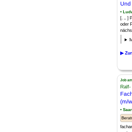
Und 
• Lud
[. .. 
oder 
nächst
▶ Zur
Job am
Ralf
Fach
(m/w
• Saa
Berat
facha