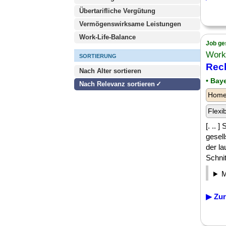
Übertarifliche Vergütung
Vermögenswirksame Leistungen
Work-Life-Balance
Job ge
Work
SORTIERUNG
Rec
Nach Alter sortieren
• Bay
Nach Relevanz sortieren
Homeo
Flexi
[. .. 
gesell
der l
Schnitt
▶ Zur