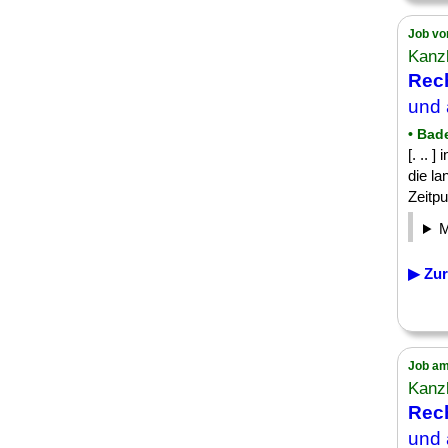
Job vo
Kanzl
Rec
und 
• Bad
[. .. 
die l
Zeitpu
▶ Zur
Job am
Kanzl
Rec
und 