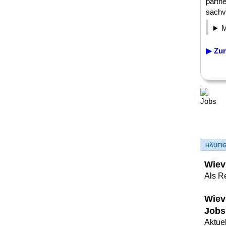
partne
sachve
▶ Zur
HÄUFI
Wiev
Als R
Wiev
Jobs
Aktue