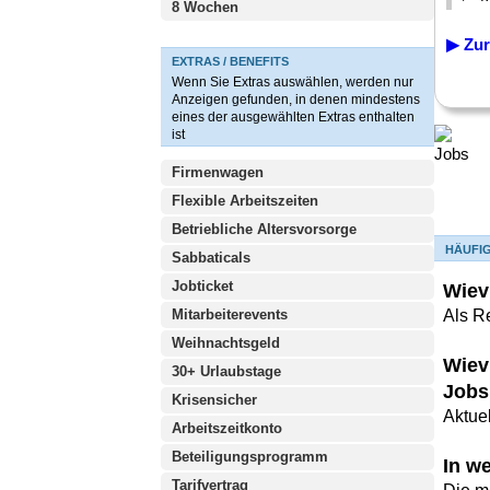
8 Wochen
▶ Zur
EXTRAS / BENEFITS
Wenn Sie Extras auswählen, werden nur
Anzeigen gefunden, in denen mindestens
eines der ausgewählten Extras enthalten
ist
Firmenwagen
Flexible Arbeitszeiten
Betriebliche Altersvorsorge
HÄUFI
Sabbaticals
Jobticket
Wiev
Mitarbeiterevents
Als R
Weihnachtsgeld
Wiev
30+ Urlaubstage
Jobs
Krisensicher
Aktuel
Arbeitszeitkonto
Beteiligungsprogramm
In w
Tarifvertrag