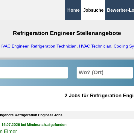
Home
Jobsuche
Bewerber-Lo
Refrigeration Engineer Stellenangebote
HVAC Engineer
,
Refrigeration Technician
,
HVAC Technician
,
Cooling Sy
2 Jobs für Refrigeration Eng
angebote Refrigeration Engineer Jobs
 16.07.2026 bei Mindmatch.ai gefunden
in Elmer