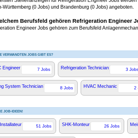
eisten Stellenanzeigen für Refrigeration Engineer Jobs werden 
-Württemberg (0 Jobs) und Brandenburg (0 Jobs) angeboten.
elchem Berufsfeld gehören Refrigeration Engineer 
geration Engineer Jobs gehören zum Berufsfeld Anlagenmechani
E VERWANDTEN JOBS GIBT ES?
 Engineer
Refrigeration Technician
7 Jobs
3 Job
ng System Technician
HVAC Mechanic
8 Jobs
2
E JOB-IDEEN!
nstallateur
SHK-Monteur
Mei
51 Jobs
26 Jobs