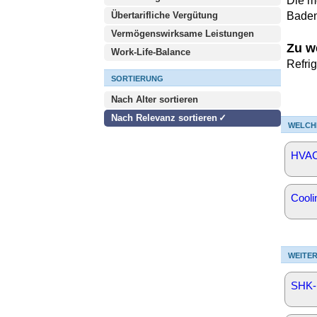
Die m
Übertarifliche Vergütung
Baden
Vermögenswirksame Leistungen
Zu w
Work-Life-Balance
Refri
SORTIERUNG
Nach Alter sortieren
Nach Relevanz sortieren
WELCH
HVAC
Cooli
WEITER
SHK-I