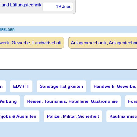
- und Lüftungstechnik
19 Jobs
SFELDER
erk, Gewerbe, Landwirtschaft
Anlagenmechanik, Anlagentechni
en
EDV / IT
Sonstige Tätigkeiten
Handwerk, Gewerbe, 
Werbung
Reisen, Tourismus, Hotellerie, Gastronomie
For
njobs & Aushilfen
Polizei, Militär, Sicherheit
Kaufmännisch