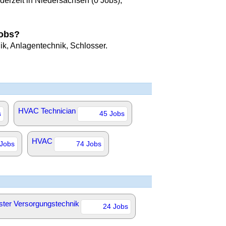
derzeit in Niedersachsen (0 Jobs),
Jobs?
k, Anlagentechnik, Schlosser.
HVAC Technician
s
45 Jobs
HVAC
 Jobs
74 Jobs
ster Versorgungstechnik
24 Jobs