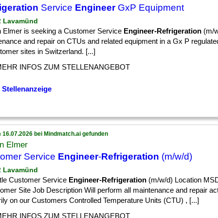
igeration
Service
Engineer
GxP Equipment
 2 Lavamünd
n Elmer is seeking a Customer Service
Engineer-Refrigeration
(m/w
enance and repair on CTUs and related equipment in a Gx P regulat
tomer sites in Switzerland. [...]
MEHR INFOS ZUM STELLENANGEBOT
 Stellenanzeige
 16.07.2026 bei Mindmatch.ai gefunden
in Elmer
omer Service
Engineer
-
Refrigeration
(m/w/d)
 2 Lavamünd
itle Customer Service
Engineer-Refrigeration
(m/w/d) Location MSD
omer Site Job Description Will perform all maintenance and repair act
ily on our Customers Controlled Temperature Units (CTU) , [...]
MEHR INFOS ZUM STELLENANGEBOT