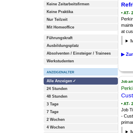
Refr
Keine Zeitarbeitsfirmen
Keine Praktika
• AT-
Perki
Nur Teilzeit
maint
Mit Homeoffice
at cus
Führungskraft
Ausbildungsplatz
Absolventen / Einsteiger / Trainees
▶ Zur
Werkstudenten
ANZEIGENALTER
Alle Anzeigen
Job am
Perk
24 Stunden
Cust
48 Stunden
• AT-
3 Tage
Job T
7 Tage
- Cust
2 Wochen
primar
4 Wochen