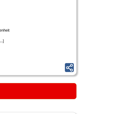
enheit
..]