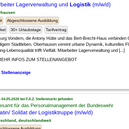
rbeiter Lagerverwaltung und
Logistik
(m/w/d)
rhausen
it
Abgeschlossene Ausbildung
cket
30+ Urlaubstage
Tarifvertrag
] Burg Vondern, die Antony Hütte und das Bert-Brecht-Haus verbinden
digem Stadtleben. Oberhausen vereint urbane Dynamik, kulturelles Fl
ng-Lebensqualität trifft Vielfalt. Mitarbeiter Lagerverwaltung und [...]
MEHR INFOS ZUM STELLENANGEBOT
 Stellenanzeige
 04.05.2026 bei F.A.Z. Stellenmarkt gefunden
esamt für das Personalmanagement der Bundeswehr
atin/ Soldat der Logistiktruppe (m/w/d)
tschland, deutschlandweit
chlossene Ausbildung