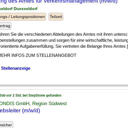
ung des Amtes für Verkehrsmanagement (m/w/d)
seldorf Duesseldorf
ngs-/ Leitungspositionen
Teilzeit
ertrag
] führen Sie die verschiedenen Abteilungen des Amtes mit ihren untersc
benstellungen zusammen und sorgen für eine wirtschaftliche, leistun
orientierte Aufgabenerfüllung. Sie vertreten die Belange Ihres Amtes [.
MEHR INFOS ZUM STELLENANGEBOT
 Stellenanzeige
Job vor 2 Std. bei StepStone gefunden
NDIS GmbH, Region Südwest
iebsleiter (m/w/d)
nsicher