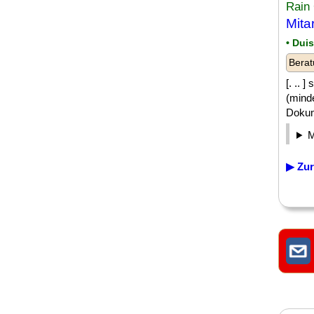
Rain
Mita
• Dui
Berat
[. ..
(mind
Dokum
▶ Zur