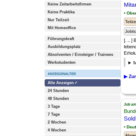
Mita
Keine Zeitarbeitsfirmen
Keine Praktika
• Obe
Nur Teilzeit
Teilze
Mit Homeoffice
Jobti
Führungskraft
[. .. 
leben
Ausbildungsplatz
Erholu
Absolventen / Einsteiger / Trainees
Werkstudenten
ANZEIGENALTER
▶ Zur
Alle Anzeigen
24 Stunden
48 Stunden
Job am
3 Tage
Bund
7 Tage
Sold
2 Wochen
• Deu
4 Wochen
Abges