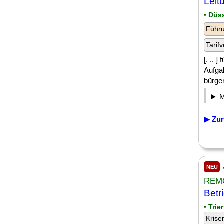
Leit
• Düs
Führu
Tarifv
[. .. 
Aufga
bürger
▶ Zur
NEU
REMO
Betr
• Trier
Krise