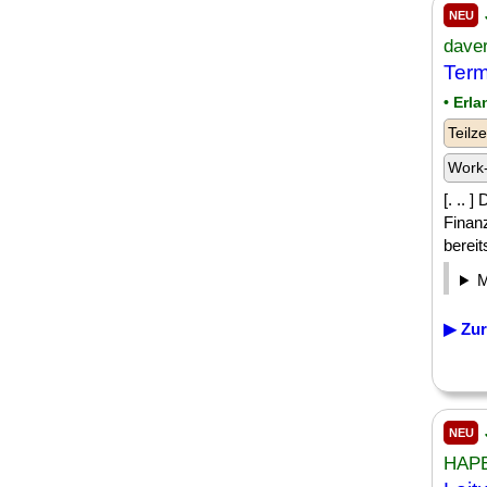
NEU
dave
Term
• Erl
Teilze
Work-
[. .. 
Finan
bereits
▶ Zur
NEU
HAPE