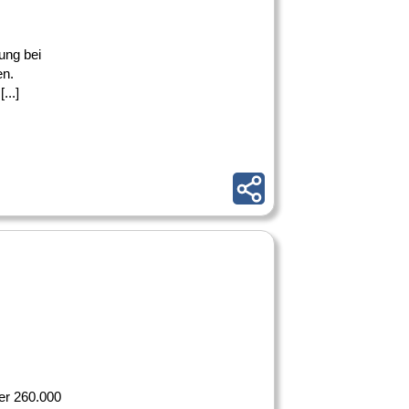
ung bei
en.
...]
er 260.000