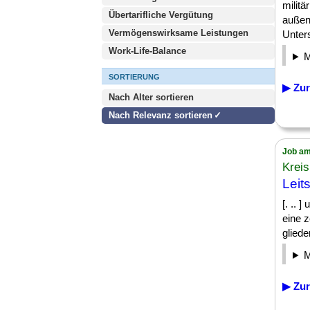
militä
Übertarifliche Vergütung
außen
Vermögenswirksame Leistungen
Unters
Work-Life-Balance
SORTIERUNG
▶ Zur
Nach Alter sortieren
Nach Relevanz sortieren
Job am
Krei
Leit
[. .. 
eine 
glieder
▶ Zur