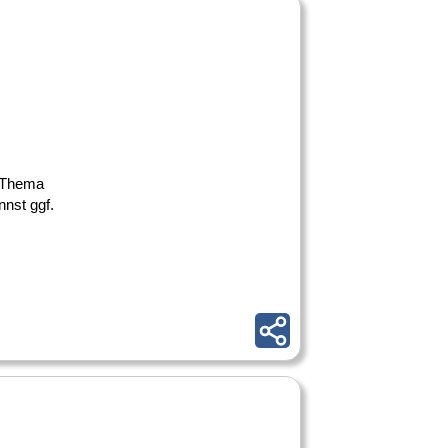
as Thema
nst ggf.