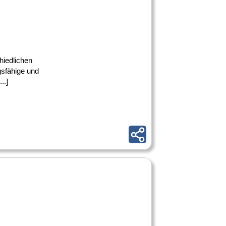
hiedlichen
gsfähige und
..]