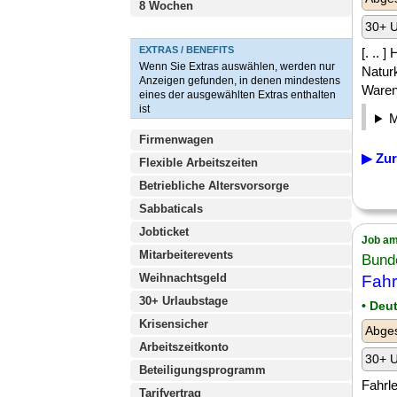
8 Wochen
30+ U
EXTRAS / BENEFITS
[. .. 
Wenn Sie Extras auswählen, werden nur
Natur
Anzeigen gefunden, in denen mindestens
Warenl
eines der ausgewählten Extras enthalten
ist
Firmenwagen
▶ Zur
Flexible Arbeitszeiten
Betriebliche Altersvorsorge
Sabbaticals
Jobticket
Job am
Mitarbeiterevents
Bund
Weihnachtsgeld
Fahr
30+ Urlaubstage
• Deu
Krisensicher
Abges
Arbeitszeitkonto
30+ U
Beteiligungsprogramm
Fahrl
Tarifvertrag