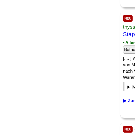
NEU
thys
Stap
• All
Betri
[. .. 
von M
nach 
Waren
▶ Zur
NEU